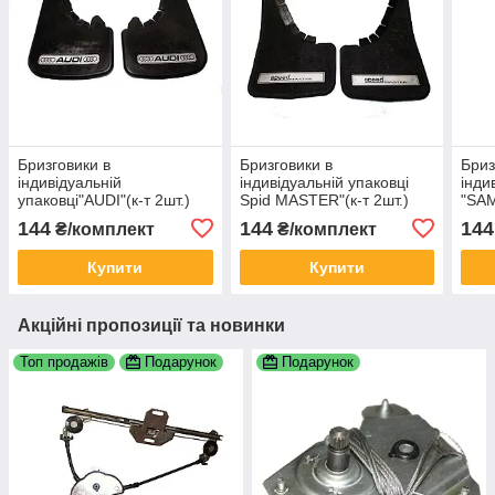
Бризговики в
Бризговики в
Бриз
індивідуальній
індивідуальній упаковці
інди
упаковці"AUDI"(к-т 2шт.)
Spid MASTER"(к-т 2шт.)
"SAM
144
144
144
₴/комплект
₴/комплект
Купити
Купити
Акційні пропозиції та новинки
Топ продажів
Подарунок
Подарунок