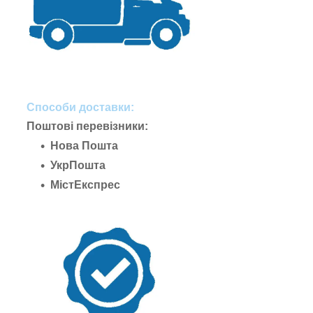
Способи доставки:
Поштові перевізники:
Нова Пошта
УкрПошта
МістЕкспрес