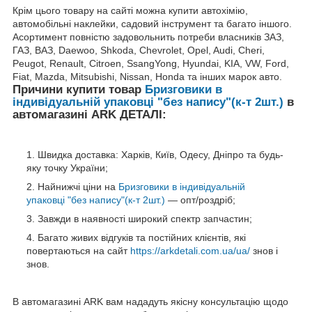
Крім цього товару на сайті можна купити автохімію,
автомобільні наклейки, садовий інструмент та багато іншого.
Асортимент повністю задовольнить потреби власників ЗАЗ,
ГАЗ, ВАЗ, Daewoo, Shkoda, Chevrolet, Opel, Audi, Cheri,
Peugot, Renault, Citroen, SsangYong, Hyundai, KIA, VW, Ford,
Fiat, Mazda, Mitsubishi, Nissan, Honda та інших марок авто.
Причини купити товар
Бризговики в
індивідуальній упаковці "без напису"(к-т 2шт.)
в
автомагазині ARK ДЕТАЛІ:
Швидка доставка: Харків, Київ, Одесу, Дніпро та будь-
яку точку України;
Найнижчі ціни на
Бризговики в індивідуальній
упаковці "без напису"(к-т 2шт.)
— опт/роздріб;
Завжди в наявності широкий спектр запчастин;
Багато живих відгуків та постійних клієнтів, які
повертаються на сайт
https://arkdetali.com.ua/ua/
знов і
знов.
В автомагазині ARK вам нададуть якісну консультацію щодо