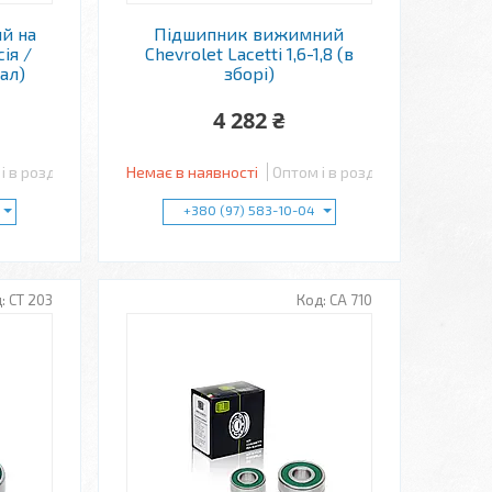
й на
Підшипник вижимний
ія /
Chevrolet Lacetti 1,6-1,8 (в
ал)
зборі)
4 282 ₴
і в роздріб
Немає в наявності
Оптом і в роздріб
+380 (97) 583-10-04
CT 203
CA 710