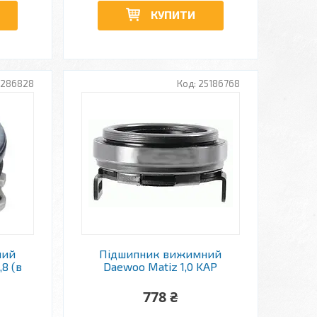
КУПИТИ
6286828
25186768
ний
Підшипник вижимний
,8 (в
Daewoo Matiz 1,0 KAP
778 ₴