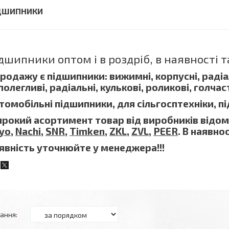
ДШИПНИКИ
дшипники оптом і в роздріб, в наявності т
продажу є підшипники: вижимні, корпусні, радіа
полегливі, радіальні, кулькові, роликові, голчаст
томобільні підшипники, для сільгосптехніки, п
рокий асортимент товар від виробників відо
yo
,
Nachi
,
SNR
,
Timken
,
ZKL
,
ZVL
,
PEER
. В наявно
явність уточнюйте у менеджера!!!