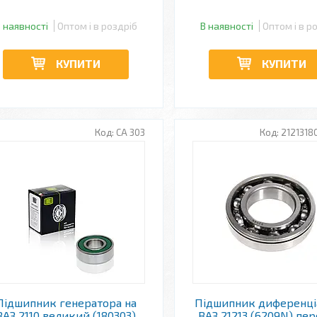
 наявності
Оптом і в роздріб
В наявності
Оптом і в р
КУПИТИ
КУПИТИ
CA 303
2121318
Підшипник генератора на
Підшипник диференці
ВАЗ 2110 великий (180303)
ВАЗ 21213 (6209N) пер