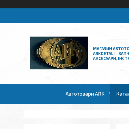
МАГАЗИН АВТОТО
ARKDETALI – ЗАП
АКСЕСУАРИ, ІНС
Автотовари ARK
Ката