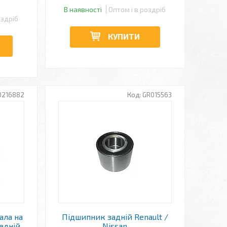
В наявності
Оптом і в роздріб
оздріб
КУПИТИ
0216882
GR015563
ала на
Підшипник задній Renault /
едній
Nissan