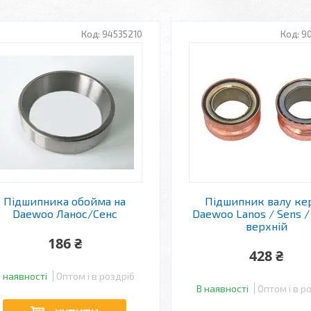
94535210
9
Підшипника обойма на
Підшипник валу ке
Daewoo Ланос/Сенс
Daewoo Lanos / Sens /
верхній
186 ₴
428 ₴
 наявності
Оптом і в роздріб
В наявності
Оптом і в р