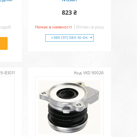
823 ₴
оздріб
Немає в наявності
Оптом і в роздріб
+380 (97) 583-10-04
99-B3011
VKD 90026