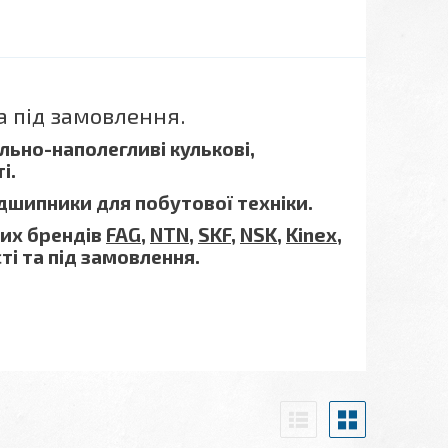
а під замовлення.
льно-наполегливі кулькові,
і.
ідшипники для побутової техніки.
мих брендів
FAG
,
NTN
,
SKF
,
NSK
,
Kinex
,
сті та під замовлення.