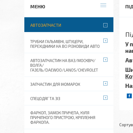
ПІ
АВТОЗАПЧАСТИ
Пі
ТРУБКИ ГАЛЬМІВНІ, ШТУЦЕРИ,
У 
ПЕРЕХІДНИКИ НА ВСІ РІЗНОВИДИ АВТО
на
Ав
АВТОЗАПЧАСТИН НА ВАЗ/МОСКВІЧ/
ВОЛГА/
Ши
ГАЗЕЛЬ/DAEWOO/LANOS/CHEVROLET
Ko
ЗАПЧАСТИН ДЛЯ ІНОМАРОК
На
СПЕЦОДЯГ ТА ЗІЗ
ФАРКОП, ЗАМОК ПРИЧЕПА, КУЛЯ
ПРИЧІПНОГО ПРИСТРОЮ, КРІПЛЕННЯ
ФАРКОПА.