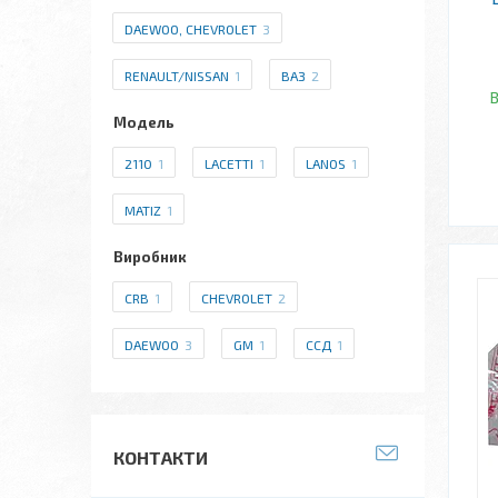
DAEWOO, CHEVROLET
3
RENAULT/NISSAN
1
ВАЗ
2
В
Модель
2110
1
LACETTI
1
LANOS
1
MATIZ
1
Виробник
CRB
1
CHEVROLET
2
DAEWOO
3
GM
1
ССД
1
КОНТАКТИ