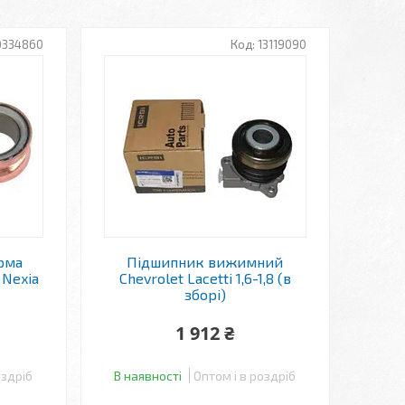
0334860
13119090
рма
Підшипник вижимний
 Nexia
Chevrolet Lacetti 1,6-1,8 (в
зборі)
1 912 ₴
оздріб
В наявності
Оптом і в роздріб