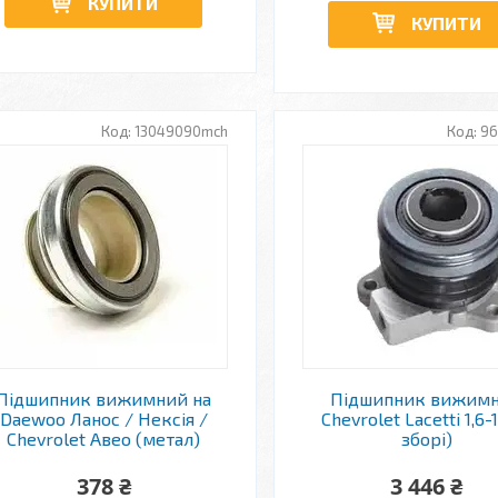
КУПИТИ
КУПИТИ
13049090mch
9
Підшипник вижимний на
Підшипник вижим
Daewoo Ланос / Нексія /
Chevrolet Lacetti 1,6-1
Chevrolet Авео (метал)
зборі)
378 ₴
3 446 ₴