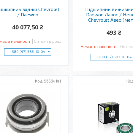
ідшипник задній Chevrolet
Підшипник вижимни
/ Daewoo
Daewoo Ланос / Некс
Chevrolet Авео (мет
40 077,50 ₴
493 ₴
має в наявності
Оптом і в роздріб
Немає в наявності
Оптом 
+380 (97) 583-10-04
+380 (97) 583-10-04
96564141