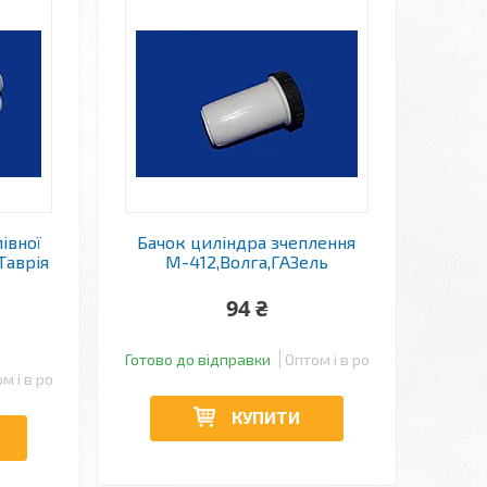
івної
Бачок циліндра зчеплення
Таврія
М-412,Волга,ГАЗель
94 ₴
Готово до відправки
Оптом і в роздріб
м і в роздріб
КУПИТИ