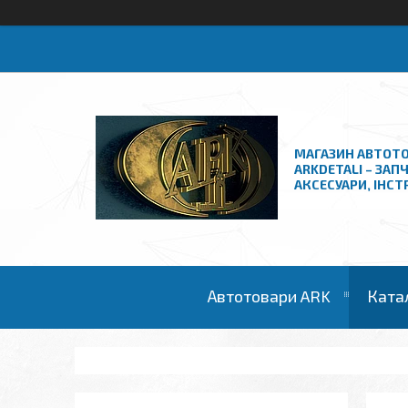
МАГАЗИН АВТОТО
ARKDETALI – ЗАП
АКСЕСУАРИ, ІНС
Автотовари ARK
Ката