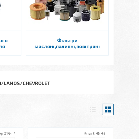
ого
Фільтри
ля
масляні,паливні,повітряні
O/LANOS/CHEVROLET
01947
09893