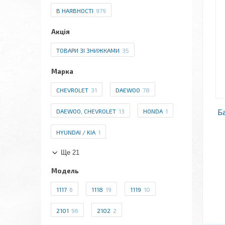
В НАЯВНОСТІ
979
Акція
ТОВАРИ ЗІ ЗНИЖКАМИ
35
Марка
CHEVROLET
31
DAEWOO
78
Б
DAEWOO, CHEVROLET
13
HONDA
1
HYUNDAI / KIA
1
Ще 21
Модель
1117
6
1118
19
1119
10
2101
96
2102
2