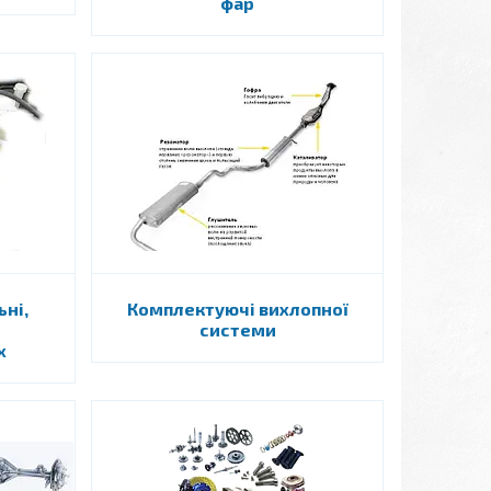
фар
ні,
Комплектуючі вихлопної
системи
х