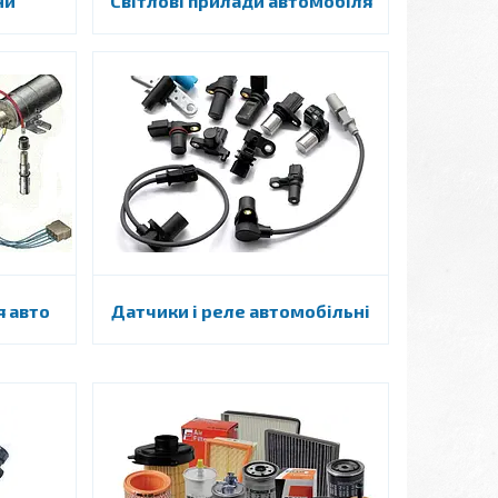
ни
Світлові прилади автомобіля
 авто
Датчики і реле автомобільні