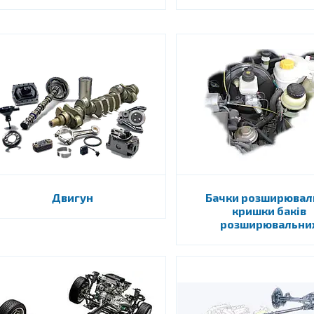
Двигун
Бачки розширюваль
кришки баків
розширювальни