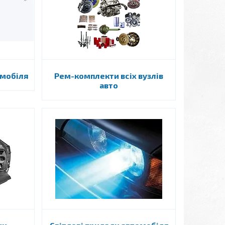
омобіля
Рем-комплекти всіх вузлів
авто