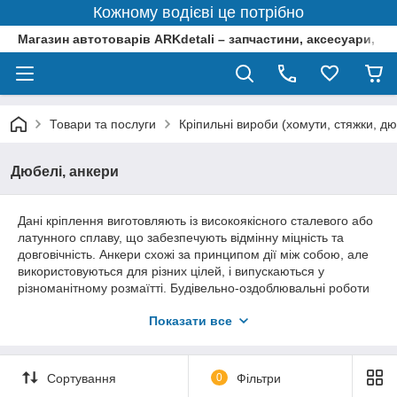
Кожному водієві це потрібно
Магазин автотоварів ARKdetali – запчастини, аксесуари, ін
Товари та послуги
Кріпильні вироби (хомути, стяжки, дю
Дюбелі, анкери
Дані кріплення виготовляють із високоякісного сталевого або
латунного сплаву, що забезпечують відмінну міцність та
довговічність. Анкери схожі за принципом дії між собою, але
використовуються для різних цілей, і випускаються у
різноманітному розмаїтті. Будівельно-оздоблювальні роботи
не обходяться без використання різних кріпильних елементів.
Показати все
Для фіксації гіпсокартонних листів потрібні шурупи або
шурупи, але є і безліч інших завдань, для яких підійде
дюбель або анкер. Такі металовироби відмінно справляються
з бетонною поверхнею, цегляною кладкою. Є також
Сортування
0
Фільтри
кріплення з подовженою розпірною частиною, що