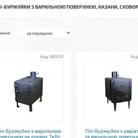
ЧІ-БУРЖУЙКИ З ВАРИЛЬНОЮ ПОВЕРХНЕЮ, КАЗАНИ, СКОВ
960013
іч-буржуйка з варильною
Піч-буржуйка з радіа
оверхнею на дровах 7кВт,
та варильною поверх