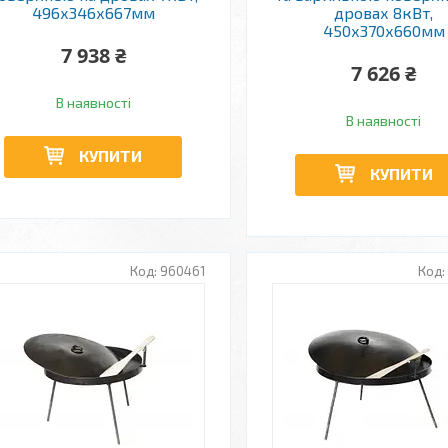
496х346х667мм
дровах 8кВт,
450х370х660мм
7 938 ₴
7 626 ₴
В наявності
В наявності
КУПИТИ
КУПИТИ
960461