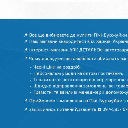
📌 Все ще вибираєте де купити Пічі-Буржуйки
📌 Наш магазин знаходиться в м. Харків, Україна
📌 Інтернет-магазин ARK ДЕТАЛІ: Всі автотовари
📌 Чому досвідчені автомобілісти обирають нас
Чесні ціни на роздріб;
Персональні умови на оптові постачання;
Тільки якісні автотовари від перевірених 
Швидке відправлення замовлень, всі товари
Грамотні та ввічливі менеджери допоможу
📌 Приймаємо замовлення на Пічі-Буржуйки з 
📌 Залишились питання❓Дзвоніть ☎️ 097-583-10-0