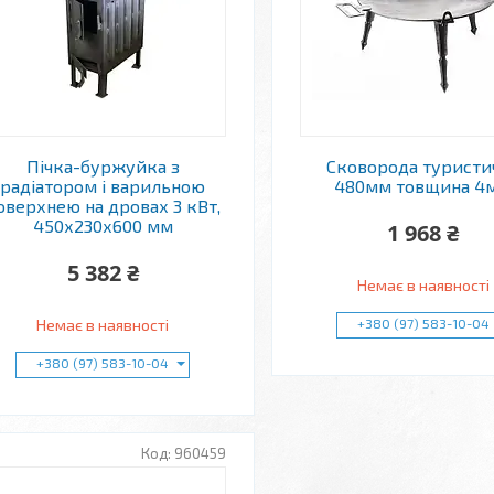
Пічка-буржуйка з
Сковорода туристи
радіатором і варильною
480мм товщина 4
оверхнею на дровах 3 кВт,
450х230х600 мм
1 968 ₴
5 382 ₴
Немає в наявності
Немає в наявності
+380 (97) 583-10-04
+380 (97) 583-10-04
960459