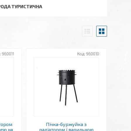
ОРОДА ТУРИСТИЧНА
960011
960010
тором
Пічка-буржуйка з
нею на
радіатором і варильною