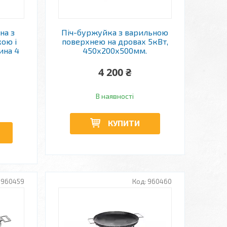
на з
Піч-буржуйка з варильною
ою і
поверхнею на дровах 5кВт,
ина 4
450х200х500мм.
4 200 ₴
В наявності
КУПИТИ
960459
960460