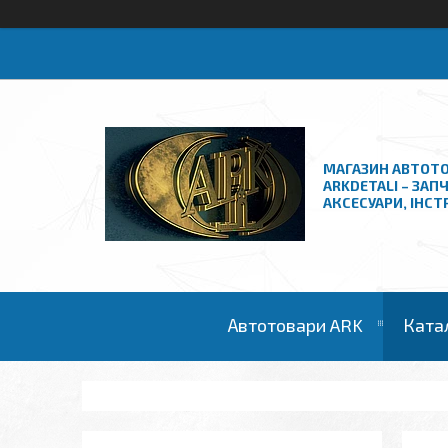
МАГАЗИН АВТОТО
ARKDETALI – ЗАП
АКСЕСУАРИ, ІНС
Автотовари ARK
Ката