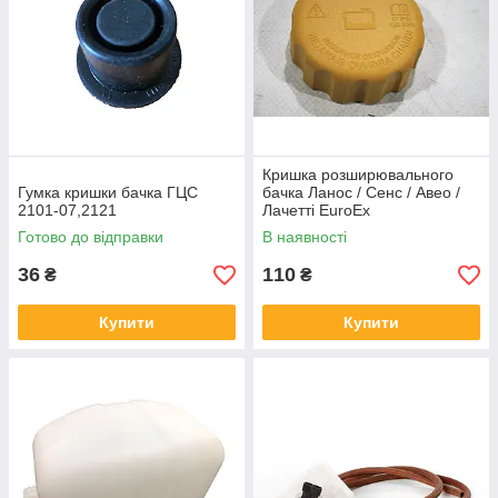
Кришка розширювального
Гумка кришки бачка ГЦС
бачка Ланос / Сенс / Авео /
2101-07,2121
Лачетті EuroEx
Готово до відправки
В наявності
36
110
₴
₴
Купити
Купити