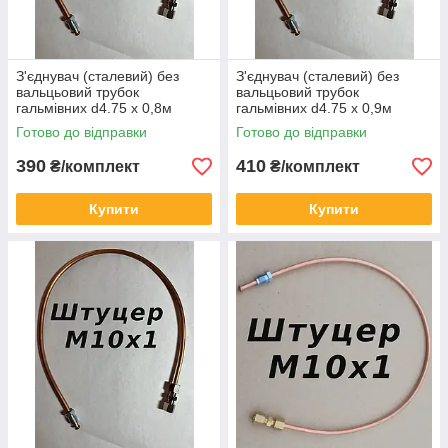
З'єднувач (сталевий) без
З'єднувач (сталевий) без
вальцьовий трубок
вальцьовий трубок
гальмівних d4.75 х 0,8м
гальмівних d4.75 х 0,9м
штуцер М10х1
штуцер М10х1
Готово до відправки
Готово до відправки
390
410
₴/комплект
₴/комплект
Купити
Купити