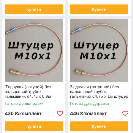
Купити
Купити
З'єднувач (латуний) без
З'єднувач (латунний) без
вальцьовий трубок
вальцьовий трубок
гальмівних d4.75 х 0,9м
гальмівних d4.75 х 1м штуцер
штуцер М10х1
М10х1
Готово до відправки
Готово до відправки
430
446
₴/комплект
₴/комплект
Купити
Купити