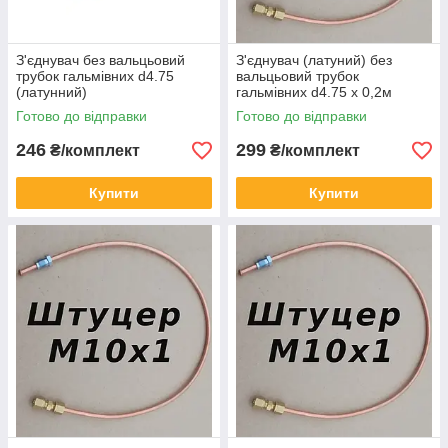
З'єднувач без вальцьовий
З'єднувач (латуний) без
трубок гальмівних d4.75
вальцьовий трубок
(латунний)
гальмівних d4.75 х 0,2м
штуцер М10х1
Готово до відправки
Готово до відправки
246
299
₴/комплект
₴/комплект
Купити
Купити