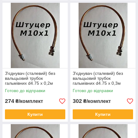
З'єднувач (сталевий) без
З'єднувач (сталевий) без
вальцьовий трубок
вальцьовий трубок
гальмівних d4.75 х 0,2м
гальмівних d4.75 х 0,3м
штуцер М10х1
штуцер М10х1
Готово до відправки
Готово до відправки
274
302
₴/комплект
₴/комплект
Купити
Купити