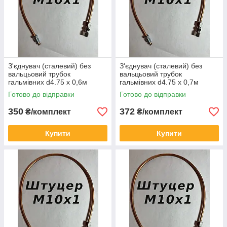
З'єднувач (сталевий) без
З'єднувач (сталевий) без
вальцьовий трубок
вальцьовий трубок
гальмівних d4.75 х 0,6м
гальмівних d4.75 х 0,7м
штуцер М10х1
штуцер М10х1
Готово до відправки
Готово до відправки
350
372
₴/комплект
₴/комплект
Купити
Купити