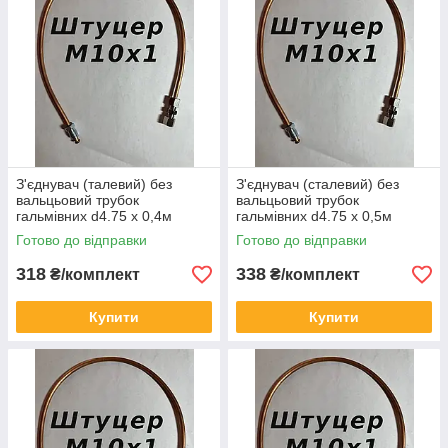
З'єднувач (талевий) без
З'єднувач (сталевий) без
вальцьовий трубок
вальцьовий трубок
гальмівних d4.75 х 0,4м
гальмівних d4.75 х 0,5м
штуцер М10х1
штуцер М10х1
Готово до відправки
Готово до відправки
318
338
₴/комплект
₴/комплект
Купити
Купити