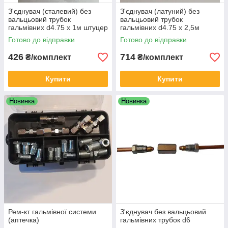
З'єднувач (сталевий) без
З'єднувач (латуний) без
вальцьовий трубок
вальцьовий трубок
гальмівних d4.75 х 1м штуцер
гальмівних d4.75 х 2,5м
М10х1
штуцер М10х1
Готово до відправки
Готово до відправки
426
714
₴/комплект
₴/комплект
Купити
Купити
Новинка
Новинка
Рем-кт гальмівної системи
З'єднувач без вальцьовий
(аптечка)
гальмівних трубок d6