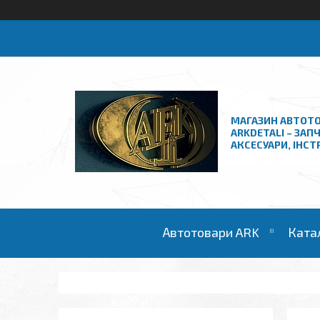
МАГАЗИН АВТОТО
ARKDETALI – ЗАП
АКСЕСУАРИ, ІНС
Автотовари ARK
Ката