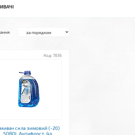
ИВАЧІ
7836
мивач скла зимовий (-20)
SOBOL Антифрост, 4л.