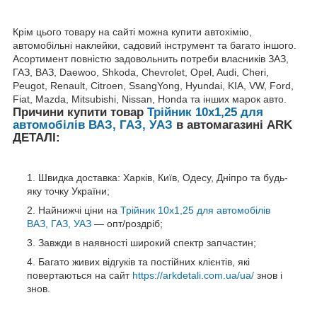
Крім цього товару на сайті можна купити автохімію,
автомобільні наклейки, садовий інструмент та багато іншого.
Асортимент повністю задовольнить потреби власників ЗАЗ,
ГАЗ, ВАЗ, Daewoo, Shkoda, Chevrolet, Opel, Audi, Cheri,
Peugot, Renault, Citroen, SsangYong, Hyundai, KIA, VW, Ford,
Fiat, Mazda, Mitsubishi, Nissan, Honda та інших марок авто.
Причини купити товар
Трійник 10х1,25 для
автомобілів ВАЗ, ГАЗ, УАЗ
в автомагазині ARK
ДЕТАЛІ:
Швидка доставка: Харків, Київ, Одесу, Дніпро та будь-
яку точку України;
Найнижчі ціни на
Трійник 10х1,25 для автомобілів
ВАЗ, ГАЗ, УАЗ
— опт/роздріб;
Завжди в наявності широкий спектр запчастин;
Багато живих відгуків та постійних клієнтів, які
повертаються на сайт
https://arkdetali.com.ua/ua/
знов і
знов.