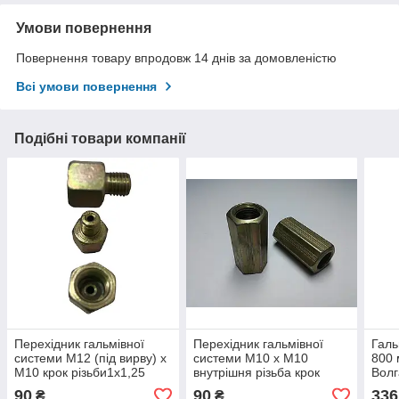
Умови повернення
Повернення товару впродовж 14 днів за домовленістю
Всі умови повернення
Подібні товари компанії
Перехідник гальмівної
Перехідник гальмівної
Галь
системи М12 (під вирву) х
системи М10 х М10
800 
М10 крок різьби1х1,25
внутрішня різьба крок
Волг
різьби 1х1,25
м12
90
90
336
₴
₴