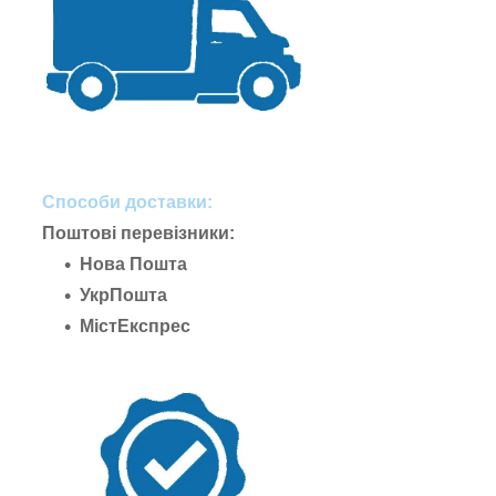
Способи доставки:
Поштові перевізники:
Нова Пошта
УкрПошта
МістЕкспрес