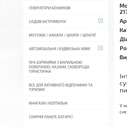
Мо
ГЕНЕРАТОРИ БЕНЗИНОВІ
217
Ар
САДОВІ ІНСТРУМЕНТИ
Ка
МОТУЗКИ / КАНАТИ / ШНУРИ / ШПАГАТ
Ді
Ро
АВТОМОБІЛЬНА І БУДІВЕЛЬНА ХІМІЯ
Ви
ПІЧІ-БУРЖУЙКИ З ВАРИЛЬНОЮ
ПОВЕРХНЕЮ, КАЗАНИ, СКОВОРОДА
ТУРИСТИЧНА
Ін
су
ВСЕ ДЛЯ АКТИВНОГО ВІДПОЧИНКУ ТА
пи
ТУРИЗМУ
МАНГАЛИ І КОПТИЛЬНІ
У н
сис
СОНЯЧНІ ПАНЕЛІ, БАТАРЕЇ