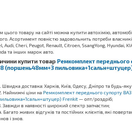
м цього товару на сайті можна купити автохімію, автомоб
ого. Асортимент повністю задовольнить потреби власників З
l, Audi, Cheri, Peugot, Renault, Citroen, SsangYong, Hyundai, KI
da та інших марок авто.
ичини купити товар
Ремкомплект переднього с
18 (поршень48мм+3 пильовика+1сальн+штуцер) 
Швидка доставка: Харків, Київ, Одесу, Дніпро та будь-яку
Найнижчі ціни на
Ремкомплект переднього супорту ВАЗ 2
пильовика+1сальн+штуцер) Frenkit
— опт/роздріб;
Завжди в наявності широкий спектр запчастин;
Багато живих відгуків та постійних клієнтів, які поверт
знов і знов.