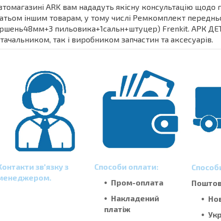
втомагазині ARK вам нададуть якісну консультацію щодо гр
атьом іншим товарам, у тому числі Ремкомплект переднього
ршень48мм+3 пильовика+1сальн+штуцер) Frenkit. АРК ДЕТА
тачальником, так і виробником запчастин та аксесуарів.
Контакти зв'язку з
Способи оплати:
Способ
менеджером.
Пром-оплата
Поштові
Накладений
Но
платіж
Ук