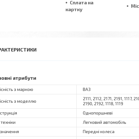
Сплата на
Мі
картку
РАКТЕРИСТИКИ
новні атрибути
існість з маркою
ВАЗ
2111, 2112, 2171, 2191, 1117, 2
існість з моделлю
2190, 2192, 1118, 1119
струкція
Однопоршневі
 техніки
Легковий автомобіль
значення
Передні колеса