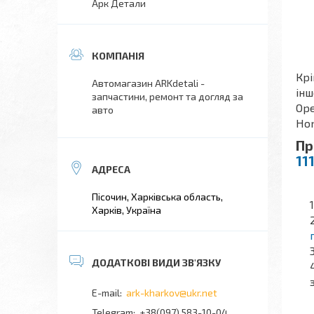
Арк Детали
Крі
Автомагазин ARKdetali -
інш
запчастини, ремонт та догляд за
Ope
авто
Hon
Пр
11
Пісочин, Харківська область,
Харків, Україна
ark-kharkov@ukr.net
+38(097) 583-10-04