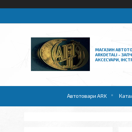
МАГАЗИН АВТОТО
ARKDETALI – ЗАП
АКСЕСУАРИ, ІНС
Автотовари ARK
Ката