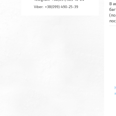
В а
+38(099) 490-25-39
баг
(по
пос