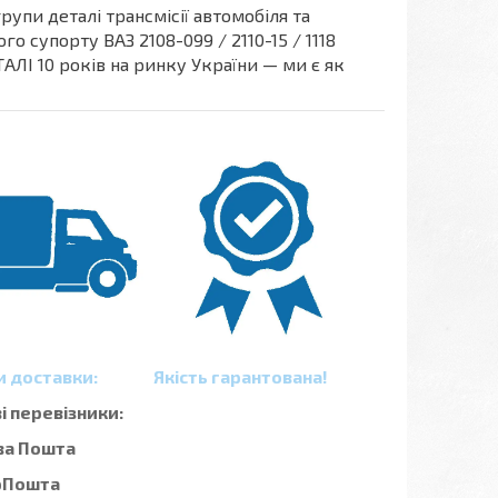
упи деталі трансмісії автомобіля та
 супорту ВАЗ 2108-099 / 2110-15 / 1118
ЛІ 10 років на ринку України — ми є як
и доставки:
Якість гарантована!
 перевізники:
ва Пошта
рПошта