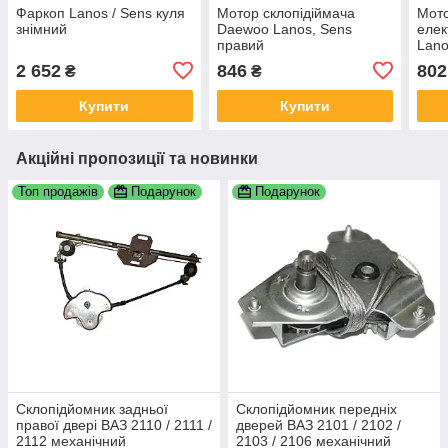
Фаркоп Lanos / Sens куля
Мотор склопідіймача
Мот
знімний
Daewoo Lanos, Sens
елек
правий
Lano
хрес
2 652
846
802
₴
₴
Купити
Купити
Акційні пропозиції та новинки
Топ продажів
Подарунок
Подарунок
Склопідйомник задньої
Склопідйомник передніх
правої двері ВАЗ 2110 / 2111 /
дверей ВАЗ 2101 / 2102 /
2112 механічний
2103 / 2106 механічний