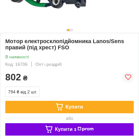
Мотор електросклопідйомника Lanos/Sens
правий (під хрест) FSO
В наявності
Код: 16706
Опт і роздріб
802
₴
794 ₴
від 2 шт.
Купити
або
Купити з