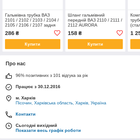
Гальмівна трубка ВАЗ
Шланг гальмівний
Комп
2101 / 2102 / 2103 / 2104 /
передній ВАЗ 2110 / 2111 /
труб
2105 / 2106 / 2107 задня
2112 AURORA
(ста
права (Мідна)
286
158
1 2
₴
₴
Купити
Купити
Про нас
96% позитивних з 101 відгука за рік
Працює з 30.12.2016
м. Харків
Пісочин, Харківська область, Харків, Україна
Контакти
Сьогодні вихідний
Показати весь графік роботи