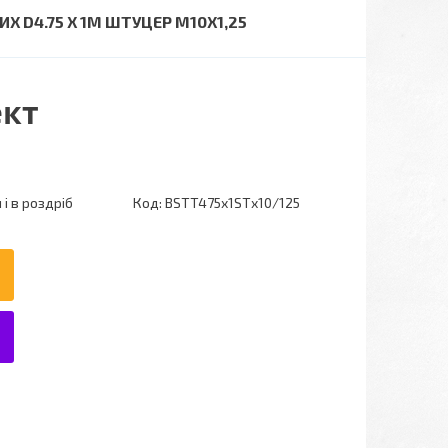
Х D4.75 Х 1М ШТУЦЕР М10Х1,25
ект
і в роздріб
Код:
BSTT475х1STх10/125