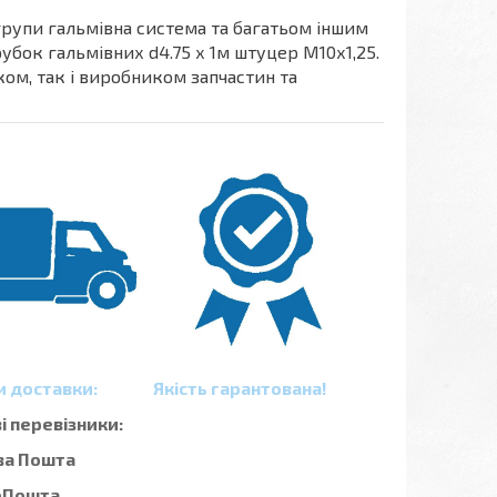
групи гальмівна система та багатьом іншим
рубок гальмівних d4.75 х 1м штуцер М10х1,25.
ком, так і виробником запчастин та
и доставки:
Якість гарантована!
 перевізники:
ва Пошта
рПошта