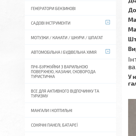
Ді
ГЕНЕРАТОРИ БЕНЗИНОВІ
До
Ма
САДОВІ ІНСТРУМЕНТИ
Ма
МОТУЗКИ / КАНАТИ / ШНУРИ / ШПАГАТ
Шт
Ви
АВТОМОБІЛЬНА І БУДІВЕЛЬНА ХІМІЯ
Ін
ва
ПІЧІ-БУРЖУЙКИ З ВАРИЛЬНОЮ
ПОВЕРХНЕЮ, КАЗАНИ, СКОВОРОДА
У 
ТУРИСТИЧНА
га
ВСЕ ДЛЯ АКТИВНОГО ВІДПОЧИНКУ ТА
ТУРИЗМУ
МАНГАЛИ І КОПТИЛЬНІ
СОНЯЧНІ ПАНЕЛІ, БАТАРЕЇ