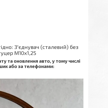
дно: З'єднувач (сталевий) без
туцер М10х1,25
ту та оновлення авто, у тому числі
ошик або за телефонами: