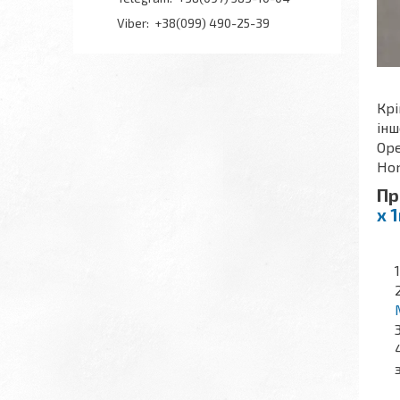
+38(099) 490-25-39
Крі
інш
Ope
Hon
Пр
х 