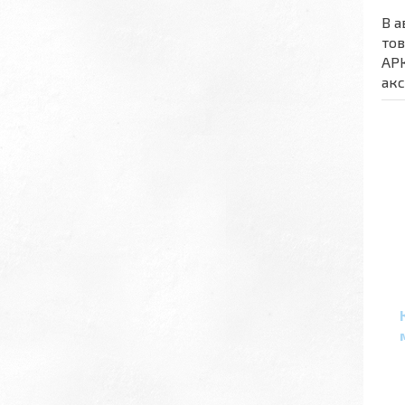
В а
тов
АРК
акс