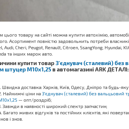
м цього товару на сайті можна купити автохімію, автомоб
ого. Асортимент повністю задовольнить потреби власників З
l, Audi, Cheri, Peugot, Renault, Citroen, SsangYong, Hyundai, KI
da та інших марок авто.
ичини купити товар
З'єднувач (сталевий) без 
1м штуцер М10х1,25
в автомагазині ARK ДЕТАЛІ:
Швидка доставка: Харків, Київ, Одесу, Дніпро та будь-яку
Найнижчі ціни на
З'єднувач (сталевий) без вальцьовий т
М10х1,25
— опт/роздріб;
Завжди в наявності широкий спектр запчастин;
Багато живих відгуків та постійних клієнтів, які поверт
знов і знов.