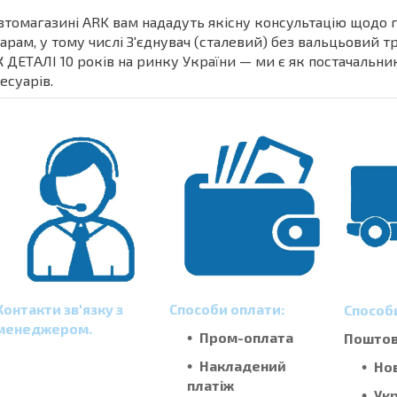
втомагазині ARK вам нададуть якісну консультацію щодо 
арам, у тому числі З'єднувач (сталевий) без вальцьовий т
 ДЕТАЛІ 10 років на ринку України — ми є як постачальни
есуарів.
Контакти зв'язку з
Способи оплати:
Способ
менеджером.
Пром-оплата
Поштові
Накладений
Но
платіж
Ук