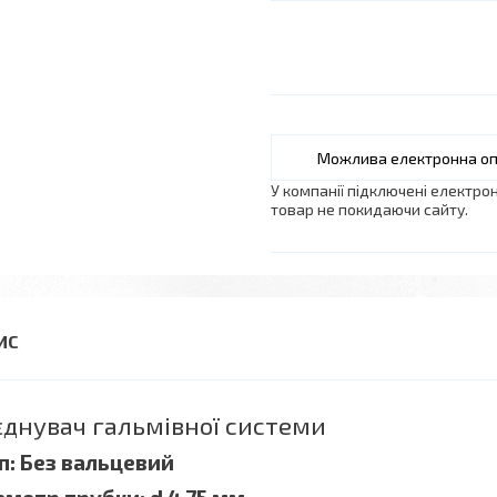
У компанії підключені електро
товар не покидаючи сайту.
єднувач гальмівної системи
п: Без вальцевий