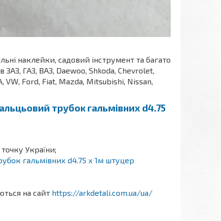
ільні наклейки, садовий інструмент та багато
АЗ, ГАЗ, ВАЗ, Daewoo, Shkoda, Chevrolet,
A, VW, Ford, Fiat, Mazda, Mitsubishi, Nissan,
вальцьовий трубок гальмівних d4.75
 точку України;
рубок гальмівних d4.75 х 1м штуцер
аються на сайт
https://arkdetali.com.ua/ua/