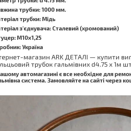
аметр трубки: d 4.75 мм.
вжина трубки: 1000 мм.
теріал трубки: Мідь
теріал з'єднувача: Сталевий (хромований)
уцер: М10х1,25
робник: Україна
тернет-магазин ARK ДЕТАЛІ — купити вигі
льцьовий трубок гальмівних d4.75 х 1м ш
нашому автомагазині є все необхідне для ремон
льмівна система. Замовляйте на сайті через к