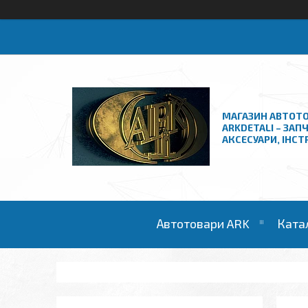
МАГАЗИН АВТОТО
ARKDETALI – ЗАП
АКСЕСУАРИ, ІНС
Автотовари ARK
Ката