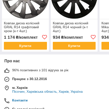
Ковпак диска колісний
Ковпак диска колісний
Ковп
GRAL R14 графітовий
GRAL R14 чорний (к-т
Mika
хром (к-т 4шт.)
4шт.)
4шт.
1 174
934
934
₴/комплект
₴/комплект
Купити
Купити
Про нас
96% позитивних з 101 відгука за рік
Працює з 30.12.2016
м. Харків
Пісочин, Харківська область, Харків, Україна
Контакти
Сьогодні вихідний