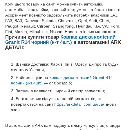
Крім цього товару на сайті можна купити автохімію,
автомобільні наклейки, садовий інструмент та багато іншого.
Асортимент повністю задовольнить потреби власників ЗАЗ,
ГАЗ, ВАЗ, Daewoo, Shkoda, Chevrolet, Opel, Audi, Cheri,
Peugot, Renault, Citroen, SsangYong, Hyundai, KIA, VW, Ford,
Fiat, Mazda, Mitsubishi, Nissan, Honda та інших марок авто.
Причини купити товар
Ковпак диска колісний
Granit R14 чорний (к-т 4шт.)
в автомагазині ARK
ДЕТАЛІ:
Швидка доставка: Харків, Київ, Одесу, Дніпро та будь-
яку точку України;
Найнижчі ціни на
Ковпак диска колісний Granit R14
чорний (к-т 4шт.)
— опт/роздріб;
Завжди в наявності широкий спектр запчастин;
Багато живих відгуків та постійних клієнтів, які
повертаються на сайт
https://arkdetali.com.ua/ua/
знов і
знов.
В автомагазині ARK вам нададуть якісну консультацію щодо