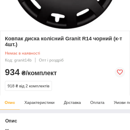
Ковпак диска колісний Granit R14 чорний (к-т
4шт.)
Немає в наявності
Код: granit14b
Опт і роздріб
934
₴/комплект
918 ₴
від 2 комплектів
Опис
Характеристики
Доставка
Оплата
Умови п
Опис