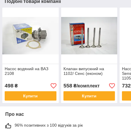
Подібні товари компанії
Насос водяний на ВАЗ
Клапан випускний на
Нас
2108
1102/ Сенс (економ)
Sens
110
498
558
732
₴
₴/комплект
Купити
Купити
Про нас
96% позитивних з 100 відгуків за рік