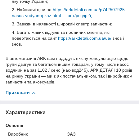
яку точку України;
Найнижчі ціни на
https://arkdetali.com.ua/p742507925-
nasos-vodyanoj-zaz.html — опт/роздріб;
Завжди в наявності широкий спектр запчастин;
Багато живих відгуків та постійних клієнтів, які
повертаються на сайт
https://arkdetali.com.ua/ua/
знов і
знов.
В автомагазині ARK вам нададуть якісну консультацію щодо
групи двигун та багатьом іншим товарам, у тому числі насос
водяний на заз 1102 / сенс (нас-вод245). АРК ДЕТАЛІ 10 років
на ринку України — ми є як постачальником, так і виробником
запчастин та аксесуарів.
Приховати
Характеристики
Основні
Виробник
ЗАЗ