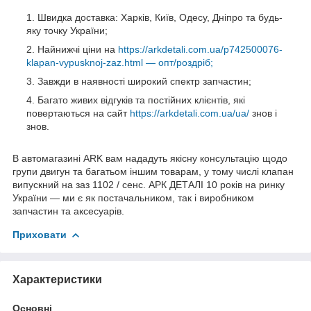
Швидка доставка: Харків, Київ, Одесу, Дніпро та будь-
яку точку України;
Найнижчі ціни на
https://arkdetali.com.ua/p742500076-
klapan-vypusknoj-zaz.html — опт/роздріб;
Завжди в наявності широкий спектр запчастин;
Багато живих відгуків та постійних клієнтів, які
повертаються на сайт
https://arkdetali.com.ua/ua/
знов і
знов.
В автомагазині ARK вам нададуть якісну консультацію щодо
групи двигун та багатьом іншим товарам, у тому числі клапан
випускний на заз 1102 / сенс. АРК ДЕТАЛІ 10 років на ринку
України — ми є як постачальником, так і виробником
запчастин та аксесуарів.
Приховати
Характеристики
Основні