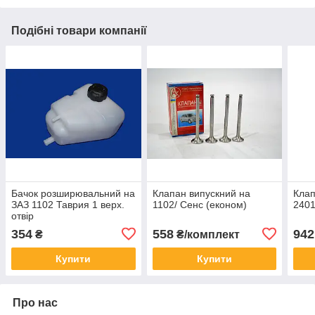
Подібні товари компанії
Бачок розширювальний на
Клапан випускний на
Клап
ЗАЗ 1102 Таврия 1 верх.
1102/ Сенс (економ)
240
отвір
354
558
942
₴
₴/комплект
Купити
Купити
Про нас