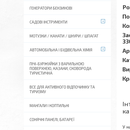
Ро
ГЕНЕРАТОРИ БЕНЗИНОВІ
По
САДОВІ ІНСТРУМЕНТИ
Ко
За
МОТУЗКИ / КАНАТИ / ШНУРИ / ШПАГАТ
33
Ар
АВТОМОБІЛЬНА І БУДІВЕЛЬНА ХІМІЯ
Ка
ПІЧІ-БУРЖУЙКИ З ВАРИЛЬНОЮ
Ви
ПОВЕРХНЕЮ, КАЗАНИ, СКОВОРОДА
ТУРИСТИЧНА
Кр
ВСЕ ДЛЯ АКТИВНОГО ВІДПОЧИНКУ ТА
ТУРИЗМУ
Ін
МАНГАЛИ І КОПТИЛЬНІ
ка
СОНЯЧНІ ПАНЕЛІ, БАТАРЕЇ
У н