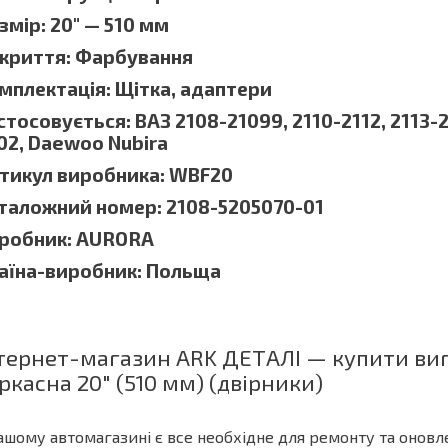
змір: 20" — 510 мм
криття: Фарбування
мплектація: Щітка, адаптери
стосовується: ВАЗ 2108-21099, 2110-2112, 2113-21
02, Daewoo Nubira
тикул виробника: WBF20
таложний номер: 2108-5205070-01
робник: AURORA
аїна-виробник: Польща
тернет-магазин ARK ДЕТАЛІ — купити виг
ркасна 20" (510 мм) (двірники)
ашому автомагазині є все необхідне для ремонту та оновле