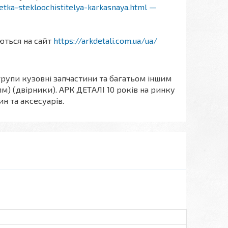
etka-stekloochistitelya-karkasnaya.html —
аються на сайт
https://arkdetali.com.ua/ua/
групи кузовні запчастини та багатьом іншим
мм) (двірники). АРК ДЕТАЛІ 10 років на ринку
н та аксесуарів.