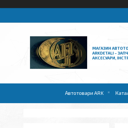
МАГАЗИН АВТОТО
ARKDETALI – ЗАП
АКСЕСУАРИ, ІНС
Автотовари ARK
Ката