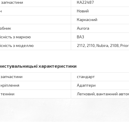
 запчастини
КА22487
н
Новий
Каркасний
обник
Aurora
існість з маркою
ВАЗ
існість з моделлю
2112, 2110, Nubira, 2108, Prio
ристувальницькі характеристики
 запчастини
стандарт
 кріплення
Адаптери
 техніки
Легковий, вантажний авто