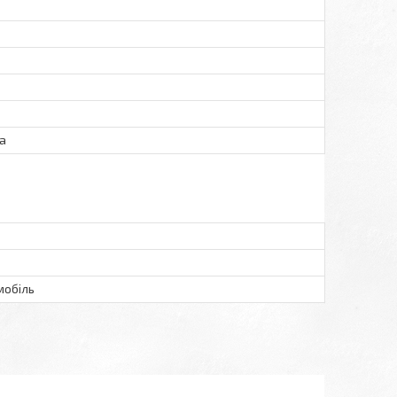
ra
мобіль