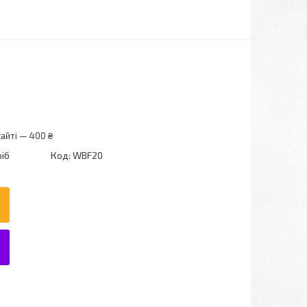
айті — 400 ₴
ріб
Код:
WBF20