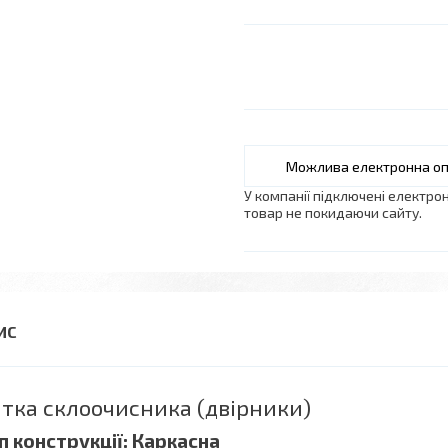
У компанії підключені електро
товар не покидаючи сайту.
тка склоочисника (двірники)
п конструкції: Каркасна