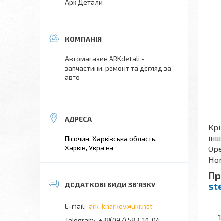
Арк Детали
Автомагазин ARKdetali -
запчастини, ремонт та догляд за
авто
Крі
інш
Пісочин, Харківська область,
Харків, Україна
Ope
Hon
Пр
st
ark-kharkov@ukr.net
+38(097) 583-10-04