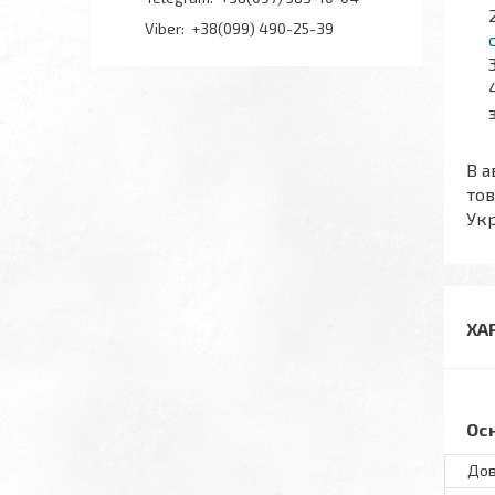
+38(099) 490-25-39
В а
тов
Укр
ХА
Ос
Дов