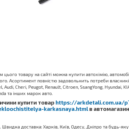
м цього товару на сайті можна купити автохімію, автомоб
ого. Асортимент повністю задовольнить потреби власників З
l, Audi, Cheri, Peugot, Renault, Citroen, SsangYong, Hyundai, KI
da та інших марок авто.
ичини купити товар
https://arkdetali.com.ua/
ekloochistitelya-karkasnaya.html
в автомагазин
Швидка доставка: Харків, Київ, Одесу, Дніпро та будь-яку