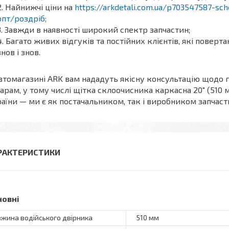
Найнижчі ціни на
https://arkdetali.com.ua/p703547587-sch
опт/роздріб;
Завжди в наявності широкий спектр запчастин;
Багато живих відгуків та постійних клієнтів, які поверт
знов і знов.
втомагазині ARK вам нададуть якісну консультацію щодо 
арам, у тому числі щітка склоочисника каркасна 20" (510 
аїни — ми є як постачальником, так і виробником запчасти
РАКТЕРИСТИКИ
новні
жина водійського двірника
510 мм