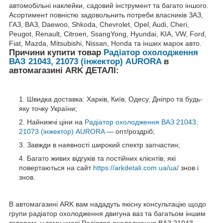
автомобільні наклейки, садовий інструмент та багато іншого.
Асортимент повністю задовольнить потреби власників ЗАЗ,
ГАЗ, ВАЗ, Daewoo, Shkoda, Chevrolet, Opel, Audi, Cheri,
Peugot, Renault, Citroen, SsangYong, Hyundai, KIA, VW, Ford,
Fiat, Mazda, Mitsubishi, Nissan, Honda та інших марок авто.
Причини купити товар
Радіатор охолодження
ВАЗ 21043, 21073 (інжектор) AURORA
в
автомагазині ARK ДЕТАЛІ:
Швидка доставка: Харків, Київ, Одесу, Дніпро та будь-
яку точку України;
Найнижчі ціни на
Радіатор охолодження ВАЗ 21043,
21073 (інжектор) AURORA
— опт/роздріб;
Завжди в наявності широкий спектр запчастин;
Багато живих відгуків та постійних клієнтів, які
повертаються на сайт
https://arkdetali.com.ua/ua/
знов і
знов.
В автомагазині ARK вам нададуть якісну консультацію щодо
групи радіатор охолодження двигуна ваз та багатьом іншим