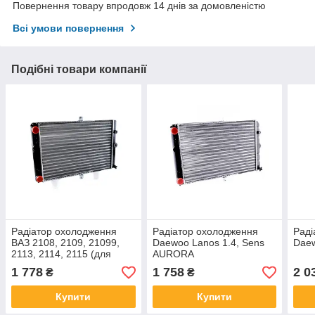
Повернення товару впродовж 14 днів за домовленістю
Всі умови повернення
Подібні товари компанії
Радіатор охолодження
Радіатор охолодження
Раді
ВАЗ 2108, 2109, 21099,
Daewoo Lanos 1.4, Sens
Dae
2113, 2114, 2115 (для
AURORA
карбюраторних і
1 778
1 758
2 0
₴
₴
інжекторних авто)
AURORA
Купити
Купити