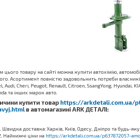
м цього товару на сайті можна купити автохімію, автомоб
ого. Асортимент повністю задовольнить потреби власників З
l, Audi, Cheri, Peugot, Renault, Citroen, SsangYong, Hyundai, KI
da та інших марок авто.
ичини купити товар
https://arkdetali.com.ua/
avyj.html
в автомагазині ARK ДЕТАЛІ:
Швидка доставка: Харків, Київ, Одесу, Дніпро та будь-яку
Найнижчі ціни на
https://arkdetali.com.ua/p637872057-amo