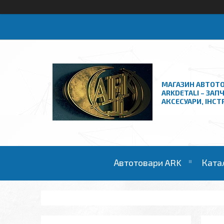
МАГАЗИН АВТОТО
ARKDETALI – ЗАП
АКСЕСУАРИ, ІНС
Автотовари ARK
Ката