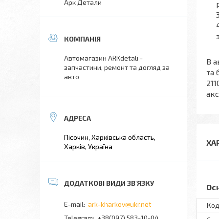
Арк Детали
Автомагазин ARKdetali -
В а
запчастини, ремонт та догляд за
та 
авто
211
акс
Пісочин, Харківська область,
ХА
Харків, Україна
Ос
ark-kharkov@ukr.net
Код
+38(097) 583-10-04