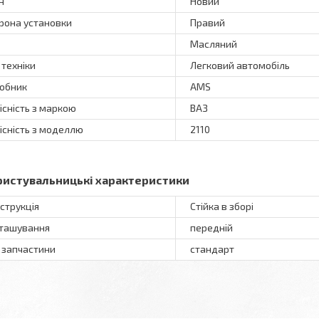
н
Новий
рона установки
Правий
Масляний
 техніки
Легковий автомобіль
обник
AMS
існість з маркою
ВАЗ
існість з моделлю
2110
ристувальницькі характеристики
струкція
Стійка в зборі
ташування
передній
 запчастини
стандарт