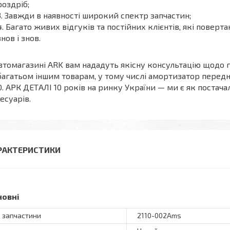
роздріб;
Завжди в наявності широкий спектр запчастин;
Багато живих відгуків та постійних клієнтів, які поверт
знов і знов.
втомагазині ARK вам нададуть якісну консультацію щодо 
багатьом іншим товарам, у тому числі амортизатор передні
0. АРК ДЕТАЛІ 10 років на ринку України — ми є як постач
есуарів.
РАКТЕРИСТИКИ
новні
 запчастини
2110-002Ams