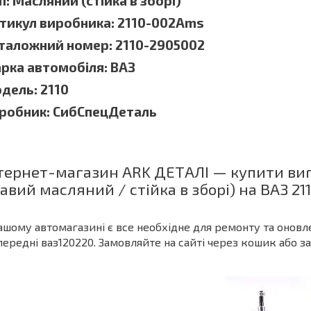
п: Масляний (стійка в зборі)
тикул виробника: 2110-002Ams
таложний номер: 2110-2905002
рка автомобіля: ВАЗ
дель: 2110
робник: СибСпецДеталь
тернет-магазин ARK ДЕТАЛІ — купити виг
авий масляний / стійка в зборі) на ВАЗ 21
ашому автомагазині є все необхідне для ремонту та оновл
передні ваз120220. Замовляйте на сайті через кошик або з