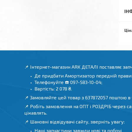
ІН
Цін
📌 Інтернет-магазин ARK ДЕТАЛІ поставляє зап
Де придбати Амортизатор передній правий 
Телефонуйте ☎️ 097-583-10-04;
Вартість: 2 078 ₴.
📌 Замовляйте цей товар з 637872057 поштою в О
📌 Робіть замовлення на ОПТ і РОЗДРІБ через са
цікавлять.
📌 Шановні відвідувачі сайту, зверніть увагу:
Наші запчастини завжди нові та робочі