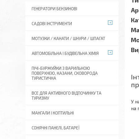
Ти
ГЕНЕРАТОРИ БЕНЗИНОВІ
Ар
Ка
САДОВІ ІНСТРУМЕНТИ
Ма
МОТУЗКИ / КАНАТИ / ШНУРИ / ШПАГАТ
Мо
Ви
АВТОМОБІЛЬНА І БУДІВЕЛЬНА ХІМІЯ
ПІЧІ-БУРЖУЙКИ З ВАРИЛЬНОЮ
ПОВЕРХНЕЮ, КАЗАНИ, СКОВОРОДА
Ін
ТУРИСТИЧНА
пр
ВСЕ ДЛЯ АКТИВНОГО ВІДПОЧИНКУ ТА
ТУРИЗМУ
У н
на 
МАНГАЛИ І КОПТИЛЬНІ
СОНЯЧНІ ПАНЕЛІ, БАТАРЕЇ