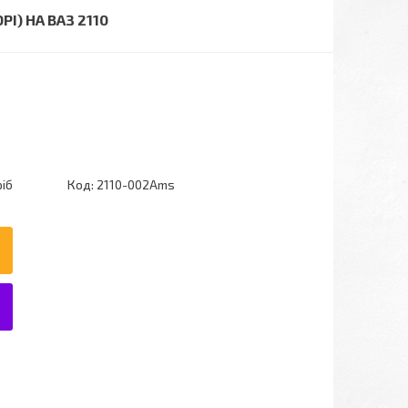
І) НА ВАЗ 2110
ріб
Код:
2110-002Ams