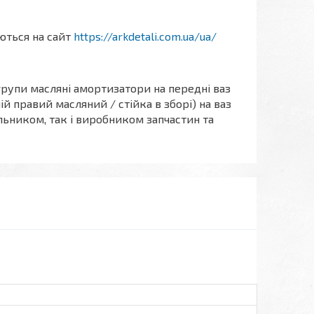
аються на сайт
https://arkdetali.com.ua/ua/
групи масляні амортизатори на передні ваз
й правий масляний / стійка в зборі) на ваз
альником, так і виробником запчастин та