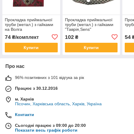
Прокладка приймальної
Прокладка приймальної
Прок
труби (метал.) з гайками
труби (метал.) з гайками
труб
на Волга
"Таврія,Sens"
74
102
54
₴/комплект
₴
Купити
Купити
Про нас
96% позитивних з 101 відгука за рік
Працює з 30.12.2016
м. Харків
Пісочин, Харківська область, Харків, Україна
Контакти
Сьогодні працює з 09:00 до 20:00
Показати весь графік роботи