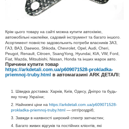
Крім цього товару на сайті можна купити автохімію,
автомобільні наклейки, садовий інструмент та багато іншого.
Асортимент повністю задовольнить потреби власників ЗАЗ,
ГАЗ, ВАЗ, Daewoo, Shkoda, Chevrolet, Opel, Audi, Cheri,
Peugot, Renault, Citroen, SsangYong, Hyundai, KIA, VW, Ford,
Fiat, Mazda, Mitsubishi, Nissan, Honda та інших марок авто.
Причини купити товар
https://arkdetali.com.ua/p609071528-prokladka-
priemnoj-truby.html
в автомагазині ARK ДЕТАЛІ:
Швидка доставка: Харків, Київ, Одесу, Дніпро та будь-
яку точку України;
Найнижчі ціни на
https://arkdetali.com.ua/p609071528-
prokladka-priemnoj-truby.html
— опт/роздріб;
Завжди в наявності широкий спектр запчастин;
Багато живих відгуків та постійних клієнтів, які