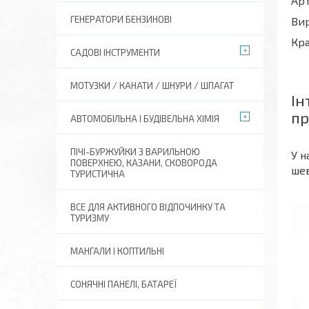
Арт
ГЕНЕРАТОРИ БЕНЗИНОВІ
Ви
Кра
САДОВІ ІНСТРУМЕНТИ
МОТУЗКИ / КАНАТИ / ШНУРИ / ШПАГАТ
Ін
пр
АВТОМОБІЛЬНА І БУДІВЕЛЬНА ХІМІЯ
ПІЧІ-БУРЖУЙКИ З ВАРИЛЬНОЮ
У н
ПОВЕРХНЕЮ, КАЗАНИ, СКОВОРОДА
шев
ТУРИСТИЧНА
ВСЕ ДЛЯ АКТИВНОГО ВІДПОЧИНКУ ТА
ТУРИЗМУ
МАНГАЛИ І КОПТИЛЬНІ
СОНЯЧНІ ПАНЕЛІ, БАТАРЕЇ