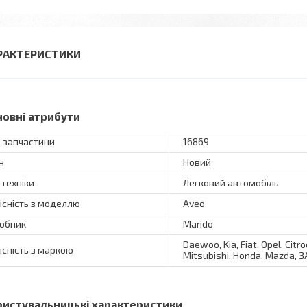
РАКТЕРИСТИКИ
новні атрибути
 запчастини
16869
н
Новий
 техніки
Легковий автомобіль
існість з моделлю
Aveo
обник
Mando
Daewoo, Kia, Fiat, Opel, Citr
існість з маркою
Mitsubishi, Honda, Mazda, ЗА
ристувальницькі характеристики