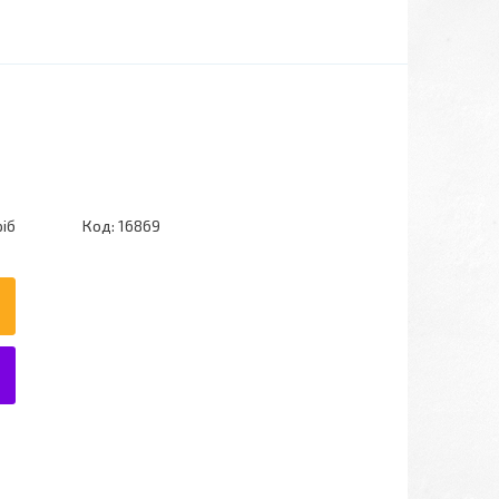
ріб
Код:
16869