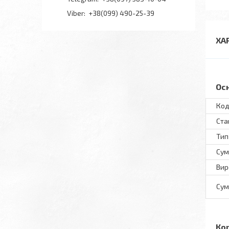
+38(099) 490-25-39
ХА
Ос
Код
Ста
Тип
Сум
Вир
Сум
Ко