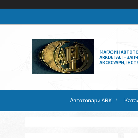
МАГАЗИН АВТОТО
ARKDETALI – ЗАП
АКСЕСУАРИ, ІНС
Автотовари ARK
Ката