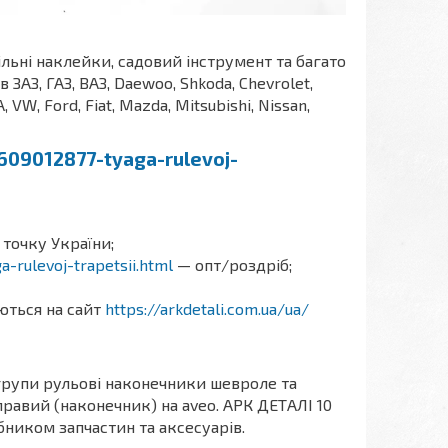
ільні наклейки, садовий інструмент та багато
АЗ, ГАЗ, ВАЗ, Daewoo, Shkoda, Chevrolet,
A, VW, Ford, Fiat, Mazda, Mitsubishi, Nissan,
p609012877-tyaga-rulevoj-
 точку України;
a-rulevoj-trapetsii.html
— опт/роздріб;
аються на сайт
https://arkdetali.com.ua/ua/
групи рульові наконечники шевроле та
 правий (наконечник) на aveo. АРК ДЕТАЛІ 10
бником запчастин та аксесуарів.