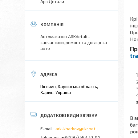
Арк Детали
Крі
інш
Ope
Автомагазин ARKdetali -
Hon
запчастини, ремонт та догляд за
Пр
авто
tr
Пісочин, Харківська область,
Харків, Україна
В а
баг
ark-kharkov@ukr.net
рок
+38(097) 583-10-04