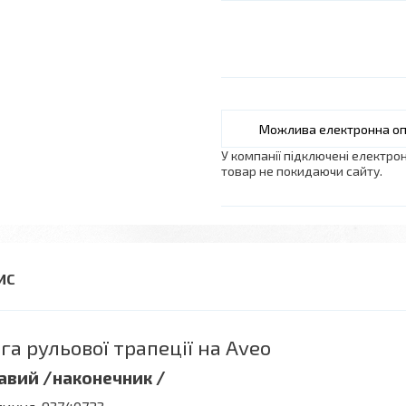
У компанії підключені електро
товар не покидаючи сайту.
га рульової трапеції на Aveo
авий /наконечник /