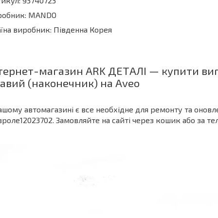
икул: 93740723
робник: MANDO
їна виробник: Південна Корея
тернет-магазин ARK ДЕТАЛІ — купити вигі
авий (наконечник) на Aveo
ашому автомагазині є все необхідне для ремонту та оновле
роле12023702. Замовляйте на сайті через кошик або за т