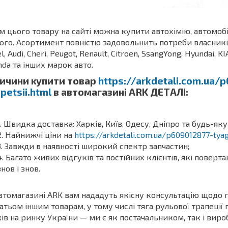
м цього товару на сайті можна купити автохімію, автомоб
ого. Асортимент повністю задовольнить потреби власників З
l, Audi, Cheri, Peugot, Renault, Citroen, SsangYong, Hyundai, KI
da та інших марок авто.
ичини купити товар
https://arkdetali.com.ua/
apetsii.html
в автомагазині ARK ДЕТАЛІ:
Швидка доставка: Харків, Київ, Одесу, Дніпро та будь-яку
Найнижчі ціни на
https://arkdetali.com.ua/p609012877-tyag
Завжди в наявності широкий спектр запчастин;
Багато живих відгуків та постійних клієнтів, які поверт
знов і знов.
втомагазині ARK вам нададуть якісну консультацію щодо 
атьом іншим товарам, у тому числі тяга рульової трапеції
ів на ринку України — ми є як постачальником, так і виро