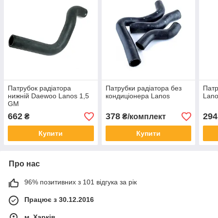
Патрубок радіатора
Патрубки радіатора без
Патр
нижній Daewoo Lanos 1,5
кондиціонера Lanos
Lano
GM
662
378
294
₴
₴/комплект
Купити
Купити
Про нас
96% позитивних з 101 відгука за рік
Працює з 30.12.2016
м. Харків