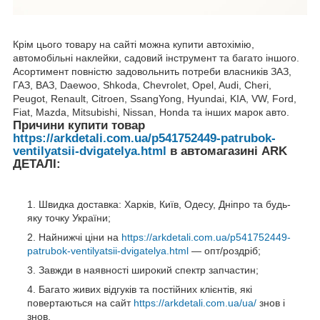
Крім цього товару на сайті можна купити автохімію,
автомобільні наклейки, садовий інструмент та багато іншого.
Асортимент повністю задовольнить потреби власників ЗАЗ,
ГАЗ, ВАЗ, Daewoo, Shkoda, Chevrolet, Opel, Audi, Cheri,
Peugot, Renault, Citroen, SsangYong, Hyundai, KIA, VW, Ford,
Fiat, Mazda, Mitsubishi, Nissan, Honda та інших марок авто.
Причини купити товар
https://arkdetali.com.ua/p541752449-patrubok-
ventilyatsii-dvigatelya.html
в автомагазині ARK
ДЕТАЛІ:
Швидка доставка: Харків, Київ, Одесу, Дніпро та будь-
яку точку України;
Найнижчі ціни на
https://arkdetali.com.ua/p541752449-
patrubok-ventilyatsii-dvigatelya.html
— опт/роздріб;
Завжди в наявності широкий спектр запчастин;
Багато живих відгуків та постійних клієнтів, які
повертаються на сайт
https://arkdetali.com.ua/ua/
знов і
знов.