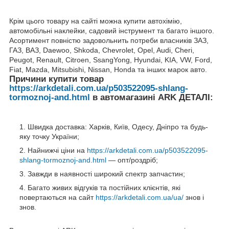
Крім цього товару на сайті можна купити автохімію,
автомобільні наклейки, садовий інструмент та багато іншого.
Асортимент повністю задовольнить потреби власників ЗАЗ,
ГАЗ, ВАЗ, Daewoo, Shkoda, Chevrolet, Opel, Audi, Cheri,
Peugot, Renault, Citroen, SsangYong, Hyundai, KIA, VW, Ford,
Fiat, Mazda, Mitsubishi, Nissan, Honda та інших марок авто.
Причини купити товар
https://arkdetali.com.ua/p503522095-shlang-
tormoznoj-and.html
в автомагазині ARK ДЕТАЛІ:
Швидка доставка: Харків, Київ, Одесу, Дніпро та будь-
яку точку України;
Найнижчі ціни на
https://arkdetali.com.ua/p503522095-
shlang-tormoznoj-and.html
— опт/роздріб;
Завжди в наявності широкий спектр запчастин;
Багато живих відгуків та постійних клієнтів, які
повертаються на сайт
https://arkdetali.com.ua/ua/
знов і
знов.