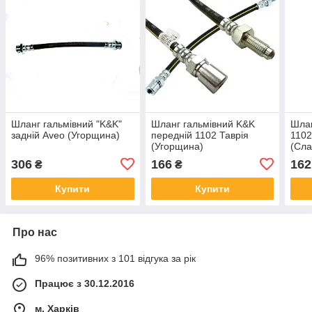
Шланг гальмівний "K&K"
Шланг гальмівний K&K
Шлан
задній Aveo (Угорщина)
передній 1102 Таврія
1102
(Угорщина)
(Сла
(Уго
306
166
162
₴
₴
Купити
Купити
Про нас
96% позитивних з 101 відгука за рік
Працює з 30.12.2016
м. Харків