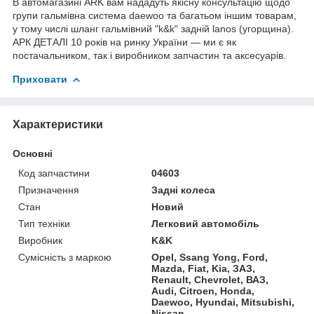
В автомагазині ARK вам нададуть якісну консультацію щодо
групи гальмівна система daewoo та багатьом іншим товарам,
у тому числі шланг гальмівний "k&k" задній lanos (угорщина).
АРК ДЕТАЛІ 10 років на ринку України — ми є як
постачальником, так і виробником запчастин та аксесуарів.
Приховати
Характеристики
Основні
Код запчастини
04603
Призначення
Задні колеса
Стан
Новий
Тип техніки
Легковий автомобіль
Виробник
K&K
Сумісність з маркою
Opel, Ssang Yong, Ford,
Mazda, Fiat, Kia, ЗАЗ,
Renault, Chevrolet, ВАЗ,
Audi, Citroen, Honda,
Daewoo, Hyundai, Mitsubishi,
Nissan