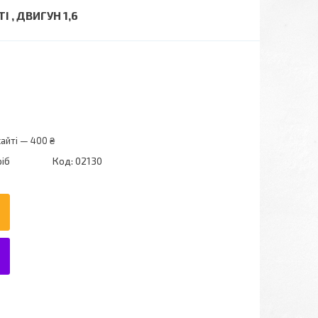
 , ДВИГУН 1,6
айті — 400 ₴
ріб
Код:
02130