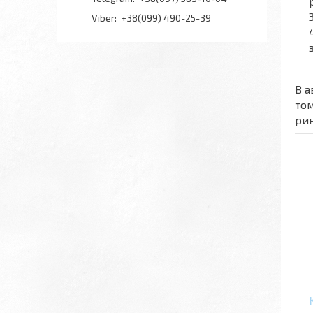
+38(099) 490-25-39
В а
том
рин