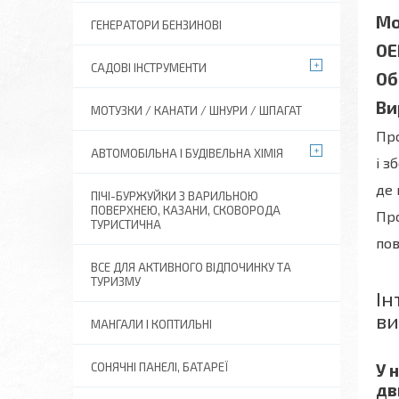
Мо
ГЕНЕРАТОРИ БЕНЗИНОВІ
OE
САДОВІ ІНСТРУМЕНТИ
Об
Ви
МОТУЗКИ / КАНАТИ / ШНУРИ / ШПАГАТ
Про
АВТОМОБІЛЬНА І БУДІВЕЛЬНА ХІМІЯ
і з
де 
ПІЧІ-БУРЖУЙКИ З ВАРИЛЬНОЮ
ПОВЕРХНЕЮ, КАЗАНИ, СКОВОРОДА
Про
ТУРИСТИЧНА
пов
ВСЕ ДЛЯ АКТИВНОГО ВІДПОЧИНКУ ТА
ТУРИЗМУ
Ін
ви
МАНГАЛИ І КОПТИЛЬНІ
У 
СОНЯЧНІ ПАНЕЛІ, БАТАРЕЇ
дв