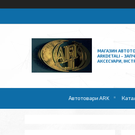
МАГАЗИН АВТОТО
ARKDETALI – ЗАП
АКСЕСУАРИ, ІНС
Автотовари ARK
Ката