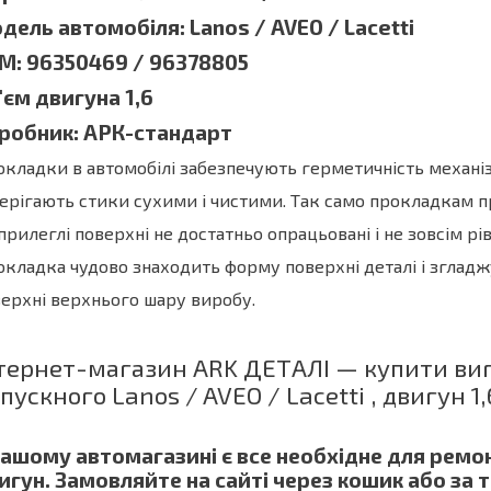
дель автомобіля: Lanos / AVEO / Lacetti
M: 96350469 / 96378805
'єм двигуна 1,6
робник: АРК-стандарт
кладки в автомобілі забезпечують герметичність механі
берігають стики сухими і чистими. Так само прокладкам п
прилеглі поверхні не достатньо опрацьовані і не зовсім рівн
кладка чудово знаходить форму поверхні деталі і згладжує
ерхні верхнього шару виробу.
тернет-магазин ARK ДЕТАЛІ — купити виг
пускного Lanos / AVEO / Lacetti , двигун 1,
нашому автомагазині є все необхідне для ремон
игун. Замовляйте на сайті через кошик або за