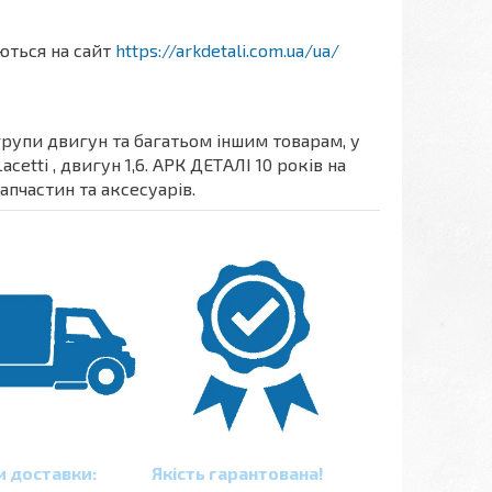
аються на сайт
https://arkdetali.com.ua/ua/
групи двигун та багатьом іншим товарам, у
etti , двигун 1,6. АРК ДЕТАЛІ 10 років на
апчастин та аксесуарів.
и доставки:
Якість гарантована!