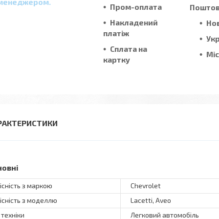
менеджером.
Пром-оплата
Поштові
Накладений
Но
платіж
Ук
Сплата на
Мі
картку
РАКТЕРИСТИКИ
новні
існість з маркою
Chevrolet
існість з моделлю
Lacetti, Aveo
 техніки
Легковий автомобіль