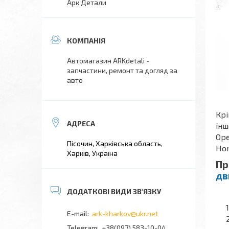
Арк Детали
Автомагазин ARKdetali -
запчастини, ремонт та догляд за
авто
Крі
інш
Ope
Пісочин, Харківська область,
Hon
Харків, Україна
Пр
дв
ark-kharkov@ukr.net
+38(097) 583-10-04