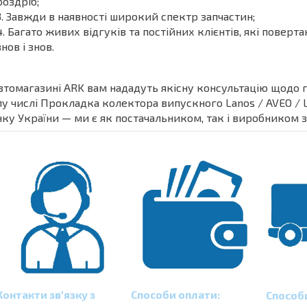
роздріб;
Завжди в наявності широкий спектр запчастин;
Багато живих відгуків та постійних клієнтів, які поверт
знов і знов.
втомагазині ARK вам нададуть якісну консультацію щодо 
у числі Прокладка колектора випускного Lanos / AVEO / Lac
ку України — ми є як постачальником, так і виробником з
Контакти зв'язку з
Способи оплати:
Способ