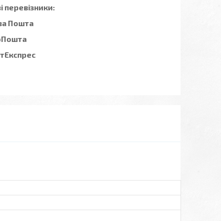
 перевізники:
ва Пошта
рПошта
стЕкспрес