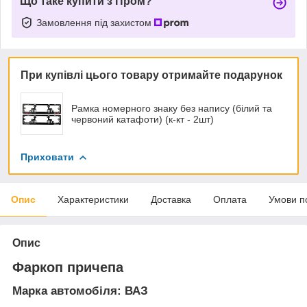
Що таке купити з Пром?
Замовлення під захистом
При купівлі цього товару отримайте подарунок
Рамка номерного знаку без напису (білий та
червоний катафоти) (к-кт - 2шт)
Приховати
Опис
Характеристики
Доставка
Оплата
Умови п
Опис
Фаркоп причепа
Марка автомобіля: ВАЗ