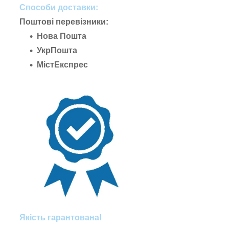
Способи доставки:
Поштові перевізники:
Нова Пошта
УкрПошта
МістЕкспрес
Якість гарантована!