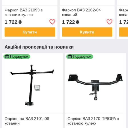
Фаркоп ВАЗ 21099 з
Фаркоп ВАЗ 2102-04
Фарк
кованим кулею
кований
ков
1 722
1 722
1 7
₴
₴
Купити
Купити
Акційні пропозиції та новинки
Подарунок
Подарунок
Фаркоп на ВАЗ 2101-06
Фаркоп ВАЗ 2170 ПРІОРА з
кований
кованою кулею