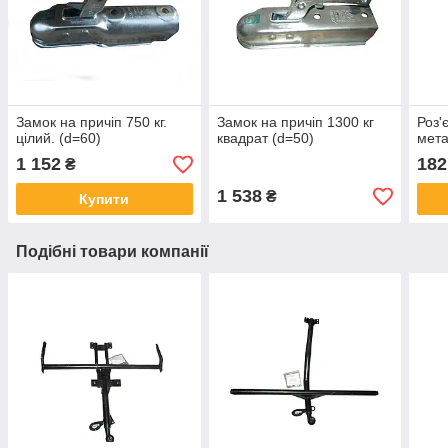
Замок на причіп 750 кг.
Замок на причіп 1300 кг
Роз'
цілий. (d=60)
квадрат (d=50)
мета
1 152
182
₴
1 538
₴
Купити
Подібні товари компанії