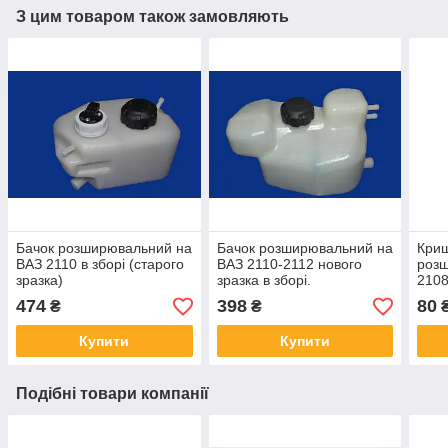
З цим товаром також замовляють
Бачок розширювальний на
Бачок розширювальний на
Криш
ВАЗ 2110 в зборі (старого
ВАЗ 2110-2112 нового
розш
зразка)
зразка в зборі.
2108
474
398
80
₴
₴
Купити
Купити
Подібні товари компанії