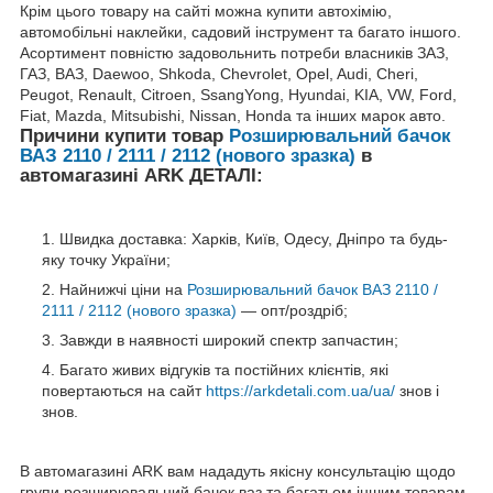
Крім цього товару на сайті можна купити автохімію,
автомобільні наклейки, садовий інструмент та багато іншого.
Асортимент повністю задовольнить потреби власників ЗАЗ,
ГАЗ, ВАЗ, Daewoo, Shkoda, Chevrolet, Opel, Audi, Cheri,
Peugot, Renault, Citroen, SsangYong, Hyundai, KIA, VW, Ford,
Fiat, Mazda, Mitsubishi, Nissan, Honda та інших марок авто.
Причини купити товар
Розширювальний бачок
ВАЗ 2110 / 2111 / 2112 (нового зразка)
в
автомагазині ARK ДЕТАЛІ:
Швидка доставка: Харків, Київ, Одесу, Дніпро та будь-
яку точку України;
Найнижчі ціни на
Розширювальний бачок ВАЗ 2110 /
2111 / 2112 (нового зразка)
— опт/роздріб;
Завжди в наявності широкий спектр запчастин;
Багато живих відгуків та постійних клієнтів, які
повертаються на сайт
https://arkdetali.com.ua/ua/
знов і
знов.
В автомагазині ARK вам нададуть якісну консультацію щодо
групи розширювальний бачок ваз та багатьом іншим товарам,