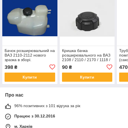
Бачок розширювальний на
Кришка бачка
Труб
ВАЗ 2110-2112 нового
розширювального на ВАЗ
помп
зразка в зборі.
2108 / 2110 / 2170 / 1118 /
(сак
1102 (Таврія) / 3302
398
90
470
₴
₴
EuroEx
Купити
Купити
Про нас
96% позитивних з 101 відгука за рік
Працює з 30.12.2016
м. Харків