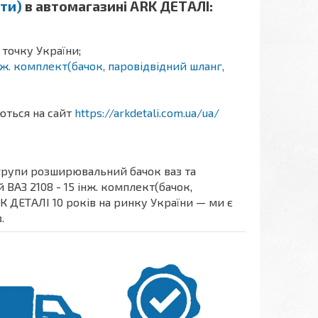
ути)
в автомагазині ARK ДЕТАЛІ:
 точку України;
ж. комплект(бачок, паровідвідний шланг,
аються на сайт
https://arkdetali.com.ua/ua/
 групи розширювальний бачок ваз та
ВАЗ 2108 - 15 інж. комплект(бачок,
РК ДЕТАЛІ 10 років на ринку України — ми є
.