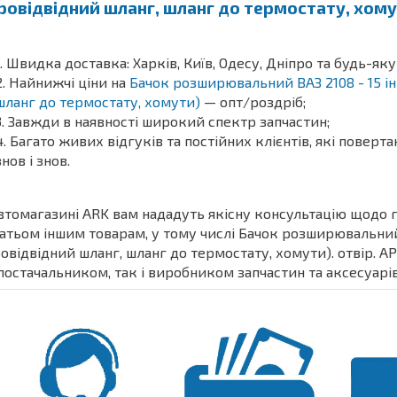
ровідвідний шланг, шланг до термостату, хом
Швидка доставка: Харків, Київ, Одесу, Дніпро та будь-яку
Найнижчі ціни на
Бачок розширювальний ВАЗ 2108 - 15 ін
шланг до термостату, хомути)
— опт/роздріб;
Завжди в наявності широкий спектр запчастин;
Багато живих відгуків та постійних клієнтів, які поверт
знов і знов.
втомагазині ARK вам нададуть якісну консультацію щодо
атьом іншим товарам, у тому числі Бачок розширювальний 
овідвідний шланг, шланг до термостату, хомути). отвір. А
постачальником, так і виробником запчастин та аксесуарів