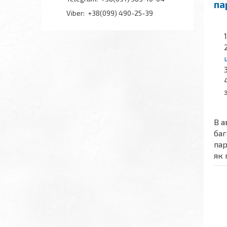
па
+38(099) 490-25-39
В а
баг
пар
як 