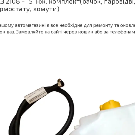
З 2108 - 15 інж. комплект(бачок, паровід
рмостату, хомути)
ашому автомагазині є все необхідне для ремонту та оновл
ок ваз. Замовляйте на сайті через кошик або за телефона