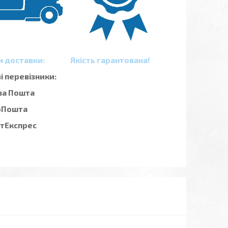
и доставки:
Якість гарантована!
 перевізники:
ва Пошта
рПошта
стЕкспрес