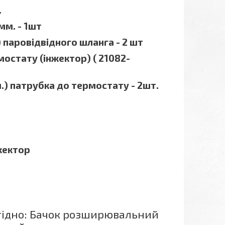
.
мм. - 1шт
 паровідвідного шланга - 2 шт
остату (інжектор) ( 21082-
) патрубка до термостату - 2шт.
нжектор
гідно: Бачок розширювальний