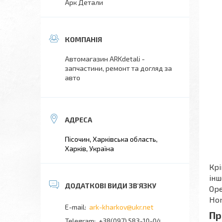
Арк Детали
Автомагазин ARKdetali -
запчастини, ремонт та догляд за
авто
Пісочин, Харківська область,
Харків, Україна
Крі
інш
Ope
Hon
ark-kharkov@ukr.net
Пр
+38(097) 583-10-04