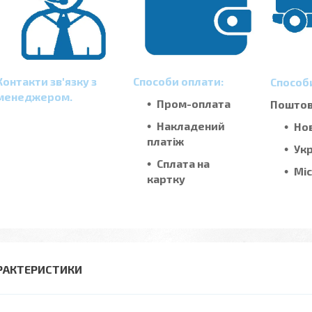
Контакти зв'язку з
Способи оплати:
Способ
менеджером.
Пром-оплата
Поштові
Накладений
Но
платіж
Ук
Сплата на
Мі
картку
РАКТЕРИСТИКИ