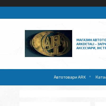
МАГАЗИН АВТОТО
ARKDETALI – ЗАП
АКСЕСУАРИ, ІНС
Автотовари ARK
Ката