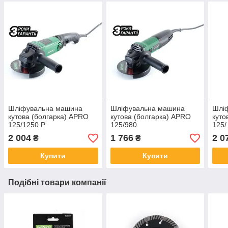
Шліфувальна машина
Шліфувальна машина
Шлі
кутова (болгарка) APRO
кутова (болгарка) APRO
куто
125/1250 P
125/980
125/
2 004
1 766
2 0
₴
₴
Купити
Купити
Подібні товари компанії