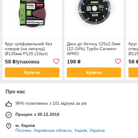
Круг шліфувальний без
Диск до бетону 125х2,0мм
Круг
отворів (на липучці)
(22-24%) Турбо-Сегмент
отво
Ø125мм P120 (10шт)
APRO
Ø12
58
198
58
₴/упаковка
₴
₴
Купити
Купити
Про нас
96% позитивних з 101 відгука за рік
Працює з 30.12.2016
м. Харків
Пісочин, Харківська область, Харків, Україна