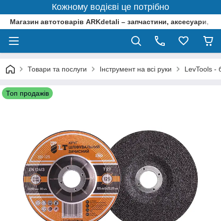
Кожному водієві це потрібно
Магазин автотоварів ARKdetali – запчастини, аксесуари, ін
Товари та послуги
Інструмент на всі руки
LevTools -
Топ продажів