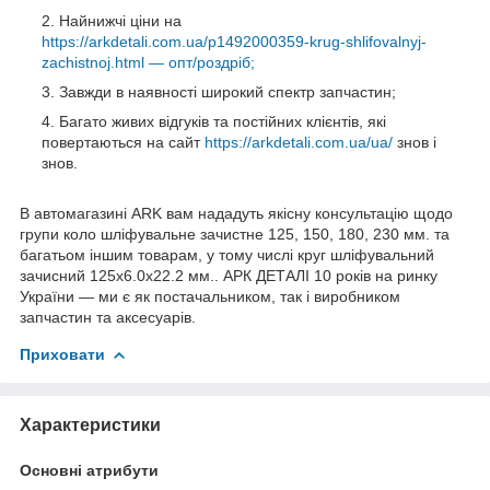
Найнижчі ціни на
https://arkdetali.com.ua/p1492000359-krug-shlifovalnyj-
zachistnoj.html — опт/роздріб;
Завжди в наявності широкий спектр запчастин;
Багато живих відгуків та постійних клієнтів, які
повертаються на сайт
https://arkdetali.com.ua/ua/
знов і
знов.
В автомагазині ARK вам нададуть якісну консультацію щодо
групи коло шліфувальне зачистне 125, 150, 180, 230 мм. та
багатьом іншим товарам, у тому числі круг шліфувальний
зачисний 125х6.0х22.2 мм.. АРК ДЕТАЛІ 10 років на ринку
України — ми є як постачальником, так і виробником
запчастин та аксесуарів.
Приховати
Характеристики
Основні атрибути