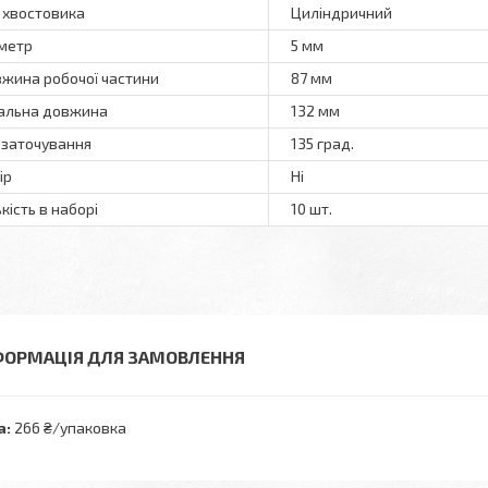
 хвостовика
Циліндричний
метр
5 мм
жина робочої частини
87 мм
альна довжина
132 мм
 заточування
135 град.
ір
Ні
ькість в наборі
10 шт.
ФОРМАЦІЯ ДЛЯ ЗАМОВЛЕННЯ
а:
266 ₴/упаковка