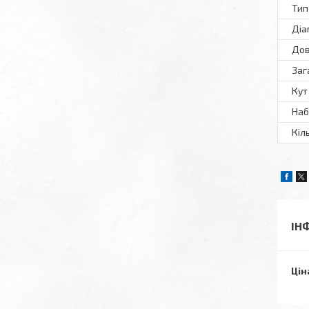
Тип
Діа
Дов
Заг
Кут
Наб
Кіл
ІН
Цін