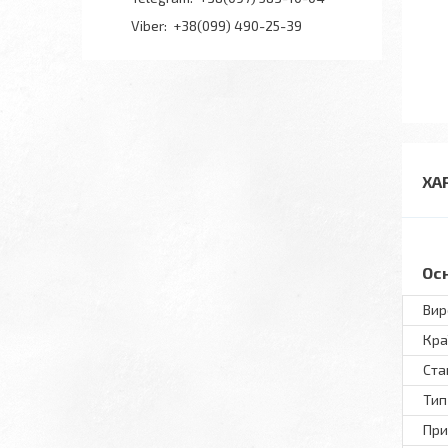
+38(099) 490-25-39
ХА
Ос
Вир
Кра
Ста
Тип
При