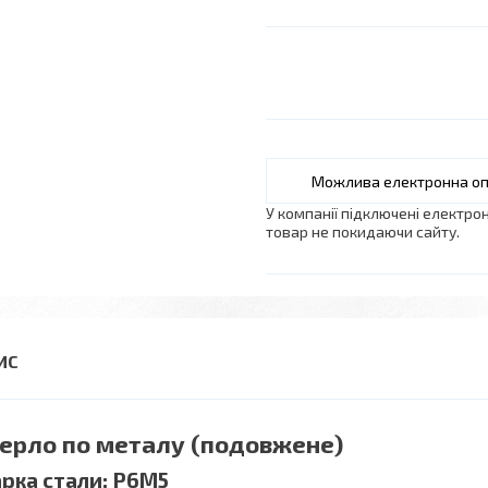
У компанії підключені електро
товар не покидаючи сайту.
ерло по металу (подовжене)
рка стали: Р6М5