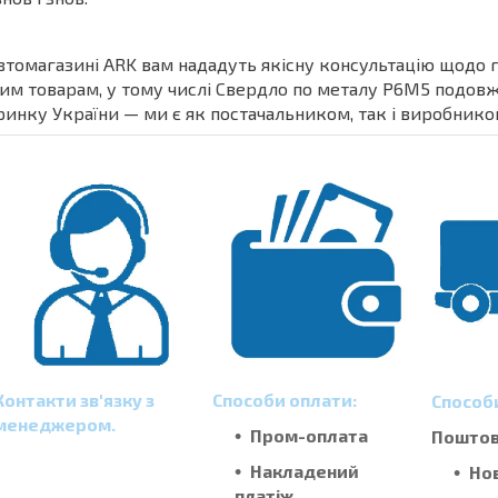
втомагазині ARK вам нададуть якісну консультацію щодо 
им товарам, у тому числі Свердло по металу Р6М5 подовже
ринку України — ми є як постачальником, так і виробником
Контакти зв'язку з
Способи оплати:
Способ
менеджером.
Пром-оплата
Поштові
Накладений
Но
платіж