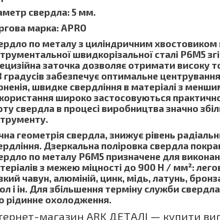
аметр свердла: 5 мм.
ргова марка: APRO
ердло по металу з циліндричним хвостовиком 
струментальної швидкорізальної сталі Р6М5 згі
ецизійна заточка дозволяє отримати високу то
8 градусів забезпечує оптимальне центрування
рненія, швидке свердління в матеріалі з менши
користання широко застосовуються практично 
рту свердла в процесі виробництва значно збі
струменту.
чна геометрія свердла, знижує рівень радіальни
ердління. Дзеркальна поліровка свердла покра
ердло по металу Р6М5 призначене для виконан
теріалів з межею міцності до 900 Н / мм²: легов
вкий чавун, алюміній, цинк, мідь, латунь, бронз
ол і ін. Для збільшення терміну служби свердл
о рідинне охолодження.
тернет-магазин ARK ДЕТАЛІ — купити виг