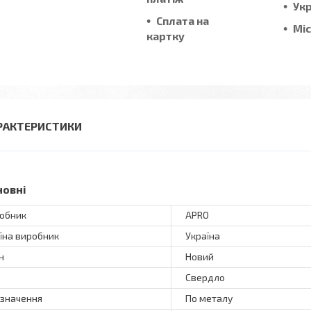
Ук
Сплата на
Мі
картку
РАКТЕРИСТИКИ
новні
обник
APRO
їна виробник
Україна
н
Новий
Свердло
значення
По металу