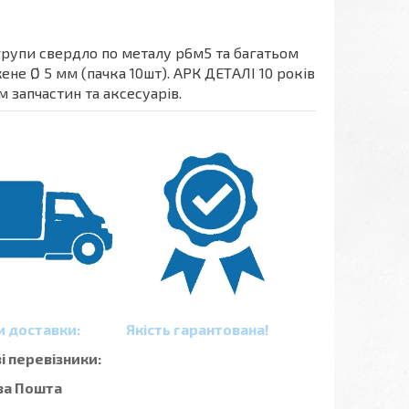
групи свердло по металу р6м5 та багатьом
не Ø 5 мм (пачка 10шт). АРК ДЕТАЛІ 10 років
 запчастин та аксесуарів.
и доставки:
Якість гарантована!
 перевізники:
ва Пошта