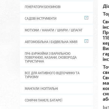
Ді
ГЕНЕРАТОРИ БЕНЗИНОВІ
То
САДОВІ ІНСТРУМЕНТИ
Св
ін
МОТУЗКИ / КАНАТИ / ШНУРИ / ШПАГАТ
Пр
11
АВТОМОБІЛЬНА І БУДІВЕЛЬНА ХІМІЯ
ке
Ви
га
ПІЧІ-БУРЖУЙКИ З ВАРИЛЬНОЮ
ПОВЕРХНЕЮ, КАЗАНИ, СКОВОРОДА
ін
ТУРИСТИЧНА
То
св
ВСЕ ДЛЯ АКТИВНОГО ВІДПОЧИНКУ ТА
Св
ТУРИЗМУ
ма
ко
МАНГАЛИ І КОПТИЛЬНІ
см
аб
СОНЯЧНІ ПАНЕЛІ, БАТАРЕЇ
Ін