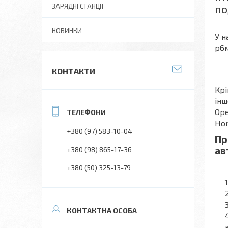
по
ЗАРЯДНІ СТАНЦІЇ
НОВИНКИ
У н
р6м
КОНТАКТИ
Крі
інш
Ope
Hon
+380 (97) 583-10-04
Пр
ав
+380 (98) 865-17-36
+380 (50) 325-13-79