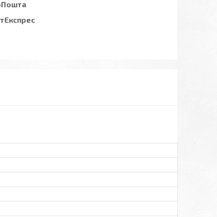
рПошта
стЕкспрес