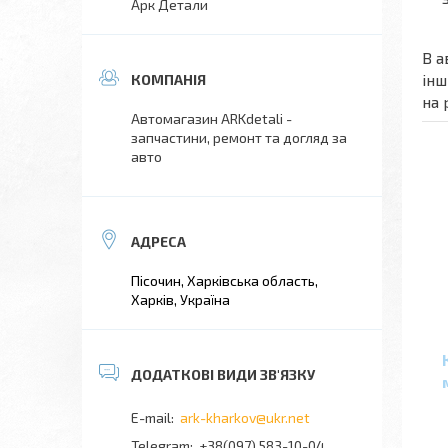
Арк Детали
В а
інш
на 
Автомагазин ARKdetali -
запчастини, ремонт та догляд за
авто
Пісочин, Харківська область,
Харків, Україна
ark-kharkov@ukr.net
+38(097) 583-10-04