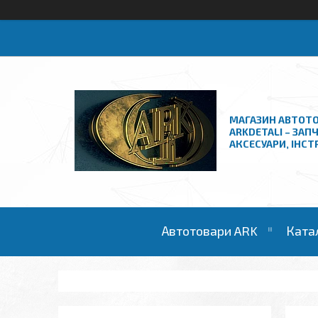
МАГАЗИН АВТОТО
ARKDETALI – ЗАП
АКСЕСУАРИ, ІНС
Автотовари ARK
Ката