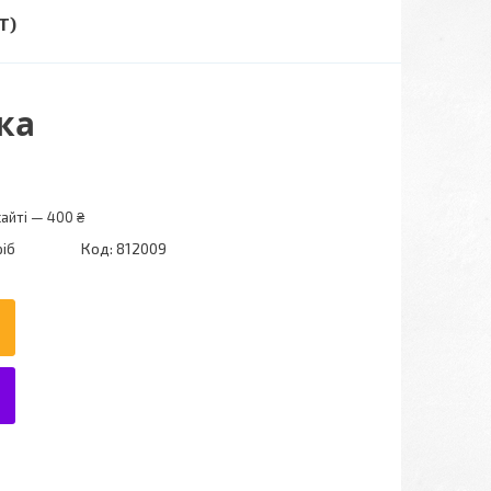
Т)
ка
айті — 400 ₴
ріб
Код:
812009