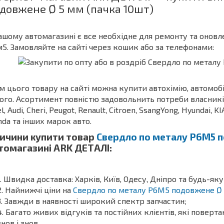
довжене Ø 5 мм (пачка 10шт)
ашому автомагазині є все необхідне для ремонту та оновле
5. Замовляйте на сайті через кошик або за телефонами:
м цього товару на сайті можна купити автохімію, автомоб
ого. Асортимент повністю задовольнить потреби власників З
l, Audi, Cheri, Peugot, Renault, Citroen, SsangYong, Hyundai, KI
da та інших марок авто.
ичини купити товар
Свердло по металу Р6М5 п
томагазині ARK ДЕТАЛІ:
Швидка доставка: Харків, Київ, Одесу, Дніпро та будь-яку
Найнижчі ціни на
Свердло по металу Р6М5 подовжене Ø 
Завжди в наявності широкий спектр запчастин;
Багато живих відгуків та постійних клієнтів, які поверт
знов і знов.