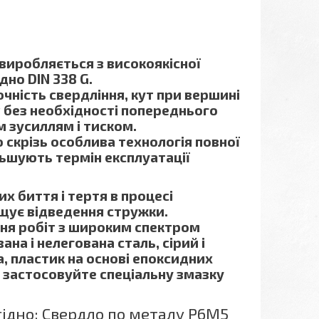
виробляється з високоякісної
дно DIN 338 G.
чність свердління, кут при вершині
 без необхідності попереднього
м зусиллям і тиском.
скрізь особлива технологія повної
льшують термін експлуатації
х биття і тертя в процесі
щує відведення стружки.
ня робіт з широким спектром
ана і нелегована сталь, сірий і
а, пластик на основі епоксидних
а застосовуйте спеціальну змазку
ідно: Свердло по металу Р6М5