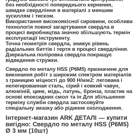
без необхідності попереднього кернения,
швидке свердління в матеріалі з меншим
зусиллям і тиском.
Використання високоякісної сировини, особлива
технологія повної загартування свердла в
процесі виробництва значно збільшують термін
експлуатації інструменту.
Точна геометрія свердла, знижує рівень
радіальних биттів і тертя в процесі свердління.
Дзеркальна поліровка свердла покращує
відведення стружки.
Свердло по металу HSS (P6M5) призначене для
виконання робіт з широким спектром матеріалів
з границею міцності до 900 Н/мм2: легована і
нелегированная сталь, сірий і ковкий чавун,
алюміній, цинк, мідь, латунь, бронза, пластик на
основі епоксидних смол та ін Для збільшення
терміну служби свердла застосовуйте
спеціальну змазку або рідинне охолодження.
Інтернет-магазин ARK ДЕТАЛІ — купити
вигідно: Свердло по металу HSS (P6M5)
Ø 3 мм (10шт)