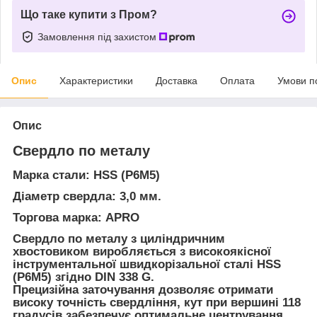
Що таке купити з Пром?
Замовлення під захистом
Опис
Характеристики
Доставка
Оплата
Умови п
Опис
Свердло по металу
Марка стали: HSS (P6M5)
Діаметр свердла: 3,0 мм.
Торгова марка: APRO
Свердло по металу з циліндричним
хвостовиком виробляється з високоякісної
інструментальної швидкорізальної сталі HSS
(P6M5) згідно DIN 338 G.
Прецизійна заточування дозволяє отримати
високу точність свердління, кут при вершині 118
градусів забезпечує оптимальне центрування