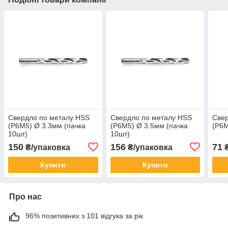
Свердло по металу HSS
Свердло по металу HSS
Свер
(P6M5) Ø 3.3мм (пачка
(P6M5) Ø 3.5мм (пачка
(P6M
10шт)
10шт)
150
156
71
₴/упаковка
₴/упаковка
₴
Купити
Купити
Про нас
96% позитивних з 101 відгука за рік