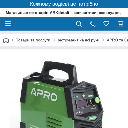
Кожному водієві це потрібно
Магазин автотоварів ARKdetali – запчастини, аксесуари, ін
Товари та послуги
Інструмент на всі руки
APRO та Си