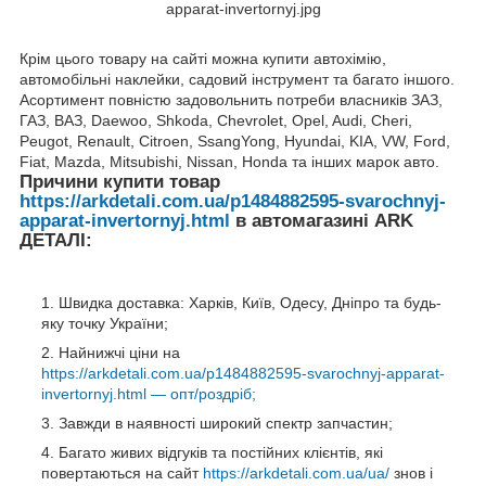
Крім цього товару на сайті можна купити автохімію,
автомобільні наклейки, садовий інструмент та багато іншого.
Асортимент повністю задовольнить потреби власників ЗАЗ,
ГАЗ, ВАЗ, Daewoo, Shkoda, Chevrolet, Opel, Audi, Cheri,
Peugot, Renault, Citroen, SsangYong, Hyundai, KIA, VW, Ford,
Fiat, Mazda, Mitsubishi, Nissan, Honda та інших марок авто.
Причини купити товар
https://arkdetali.com.ua/p1484882595-svarochnyj-
apparat-invertornyj.html
в автомагазині ARK
ДЕТАЛІ:
Швидка доставка: Харків, Київ, Одесу, Дніпро та будь-
яку точку України;
Найнижчі ціни на
https://arkdetali.com.ua/p1484882595-svarochnyj-apparat-
invertornyj.html — опт/роздріб;
Завжди в наявності широкий спектр запчастин;
Багато живих відгуків та постійних клієнтів, які
повертаються на сайт
https://arkdetali.com.ua/ua/
знов і