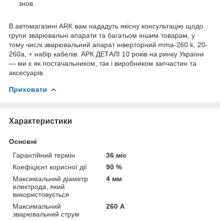
знов.
В автомагазині ARK вам нададуть якісну консультацію щодо
групи зварювальні апарати та багатьом іншим товарам, у
тому числі зварювальний апарат інверторний mma-260 k, 20-
260а, + набір кабелів. АРК ДЕТАЛІ 10 років на ринку України
— ми є як постачальником, так і виробником запчастин та
аксесуарів.
Приховати
Характеристики
Основні
Гарантійний термін
36 міс
Коефіцієнт корисної дії
90 %
Максимальний діаметр
4 мм
електрода, який
використовується
Максимальний
260 А
зварювальний струм