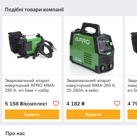
Подібні товари компанії
Зварювальний апарат
Зварювальний апарат
Звар
інверторний APRO MMA-
інверторний MMA-260 K,
інве
280 K, ел.5мм + набір
20-260А, в кейсі
ел.5
кабелів, кейс
5 158
4 182
4 7
₴/комплект
₴
Купити
Купити
Про нас