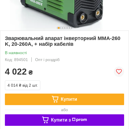
Зварювальний апарат інверторний MMA-260
K, 20-260А, + набір кабелів
В наявності
Код: 894501
Опт і роздріб
4 022
₴
4 014 ₴
від 2 шт.
Купити
або
Купити з