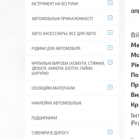
ІНСТРУМЕНТ НА ВСІ РУКИ
АВТОМОБІЛЬНІ ПРИНАЛЕЖНОСТІ
Ві
АВТО АКСЕССУАРЫ, ВСЕ ДЛЯ АВТО
Ма
РІДИНИ ДЛЯ АВТОМОБІЛЯ
Мо
КРІПИЛЬНІ ВИРОБИ (ХОМУТИ, СТЯЖКИ,
Рі
ДЮБЕЛІ, АНКЕРИ, БОЛТИ, ГАЙКИ,
ШУРУПИ)
По
Пр
ІЗОЛЯЦІЙНІ МАТЕРІАЛИ
Ви
НАКЛЕЙКИ АВТОМОБІЛЬНІ
Кр
Ін
ПІДШИПНИКИ
Pr
СУВЕНІРИ В ДОРОГУ