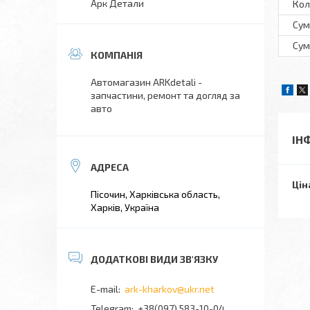
Арк Детали
Кол
Сум
Сум
Автомагазин ARKdetali -
запчастини, ремонт та догляд за
авто
ІН
Цін
Пісочин, Харківська область,
Харків, Україна
ark-kharkov@ukr.net
+38(097) 583-10-04