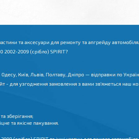
частини та аксесуари для ремонту та апгрейду автомобіля
20 2002-2009 (срібло) SPIRIT?
Одесу, Київ, Львів, Полтаву, Дніпро — відправки по Україні
йт - для узгодження замовлення з вами зв'яжеться наш конс
а зберігання;
цне та якісне пакування.
2009 (срібло) SPIRIT та інші частки для вашого автомобіля в