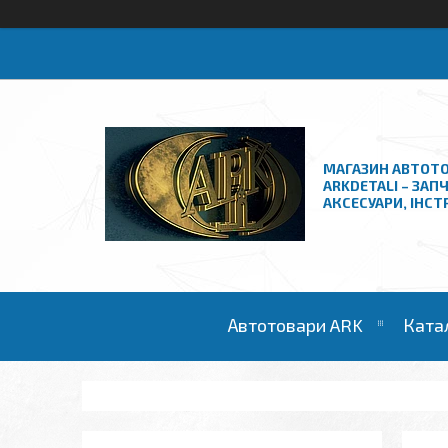
МАГАЗИН АВТОТО
ARKDETALI – ЗАП
АКСЕСУАРИ, ІНС
Автотовари ARK
Ката