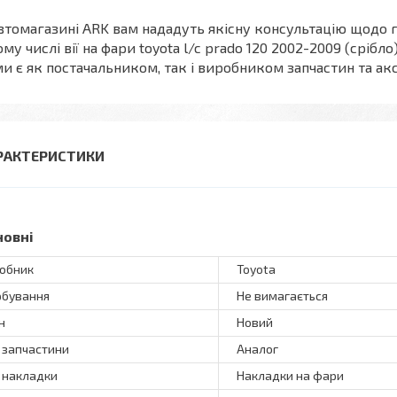
втомагазині ARK вам нададуть якісну консультацію щодо г
ому числі вії на фари toyota l/c prado 120 2002-2009 (срібло
и є як постачальником, так і виробником запчастин та акс
РАКТЕРИСТИКИ
новні
обник
Toyota
бування
Не вимагається
н
Новий
 запчастини
Аналог
 накладки
Накладки на фари