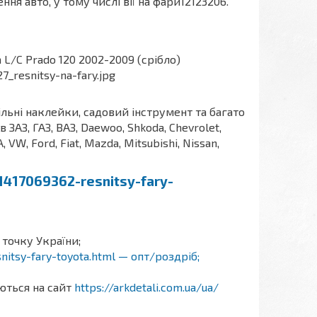
ня авто, у тому числі вії на фари12123206.
ільні наклейки, садовий інструмент та багато
АЗ, ГАЗ, ВАЗ, Daewoo, Shkoda, Chevrolet,
A, VW, Ford, Fiat, Mazda, Mitsubishi, Nissan,
1417069362-resnitsy-fary-
 точку України;
snitsy-fary-toyota.html — опт/роздріб;
аються на сайт
https://arkdetali.com.ua/ua/