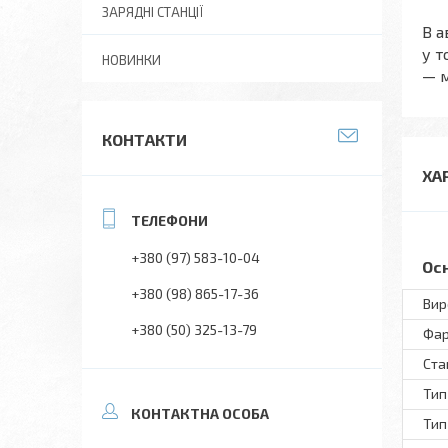
ЗАРЯДНІ СТАНЦІЇ
В а
у т
НОВИНКИ
— м
КОНТАКТИ
ХА
+380 (97) 583-10-04
Ос
+380 (98) 865-17-36
Вир
+380 (50) 325-13-79
Фар
Ста
Тип
Тип