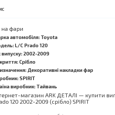
ї на фари
рка автомобіля: Toyota
дель: L/C Prado 120
к випуску: 2002-2009
криття: Срібло
изначення: Декоративні накладки фар
робник: SPIRIT
аїна виробник: Тайвань
тернет-магазин ARK ДЕТАЛІ — купити вигід
ado 120 2002-2009 (срібло) SPIRIT