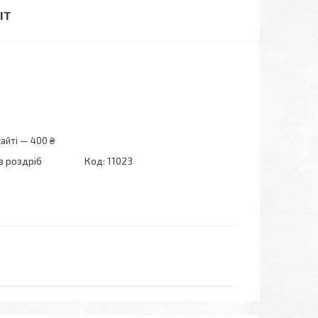
IT
айті — 400 ₴
в роздріб
Код:
11023