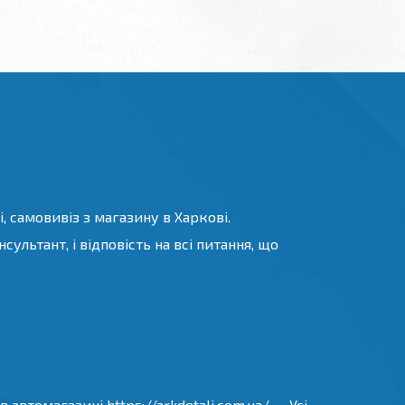
.
, самовивіз з магазину в Харкові.
ультант, і відповість на всі питання, що
 автомагазині https://arkdetali.com.ua/ — Усі