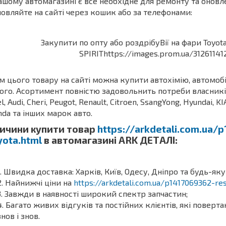
ашому автомагазині є все необхідне для ремонту та оновлен
овляйте на сайті через кошик або за телефонами:
м цього товару на сайті можна купити автохімію, автомоб
ого. Асортимент повністю задовольнить потреби власників З
l, Audi, Cheri, Peugot, Renault, Citroen, SsangYong, Hyundai, KI
da та інших марок авто.
ичини купити товар
https://arkdetali.com.ua/p
yota.html
в автомагазині ARK ДЕТАЛІ:
Швидка доставка: Харків, Київ, Одесу, Дніпро та будь-яку
Найнижчі ціни на
https://arkdetali.com.ua/p1417069362-re
Завжди в наявності широкий спектр запчастин;
Багато живих відгуків та постійних клієнтів, які поверт
знов і знов.