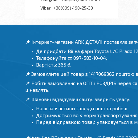
+38(099) 490-25-39
📌 Інтернет-магазин ARK ДЕТАЛІ поставляє зап
Де придбати Вії на фари Toyota L/C Prado 1
Телефонуйте ☎️ 097-583-10-04;
Вартість: 365 ₴.
📌 Замовляйте цей товар з 1417069362 поштою в 
📌 Робіть замовлення на ОПТ і РОЗДРІБ через са
цікавлять.
📌 Шановні відвідувачі сайту, зверніть увагу:
Наші запчастини завжди нові та робочі
Дотримуються всіх норм транспортування т
Перед відправкою товар упаковується в мі
📌Купуйте Вії на фари Toyota L/C Prado 120 2002-