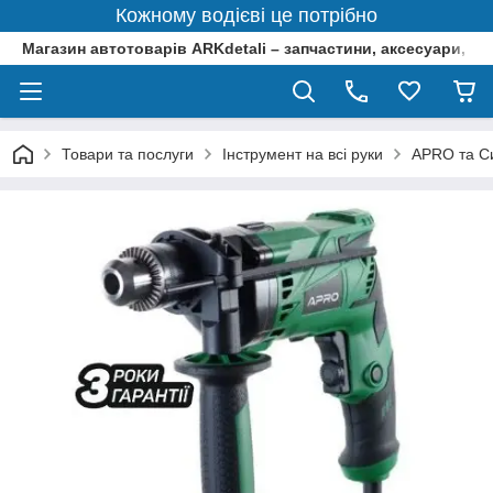
Кожному водієві це потрібно
Магазин автотоварів ARKdetali – запчастини, аксесуари, ін
Товари та послуги
Інструмент на всі руки
APRO та Си