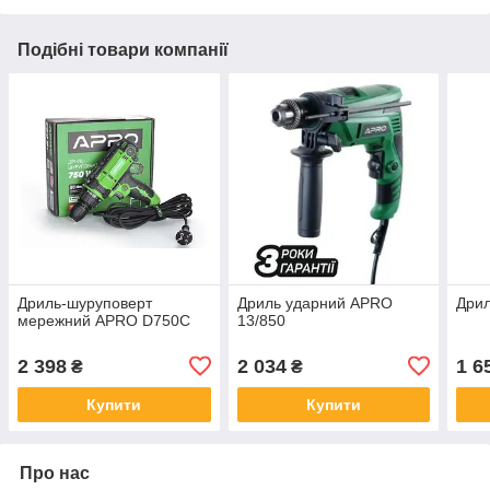
Подібні товари компанії
Дриль-шуруповерт
Дриль ударний APRO
Дрил
мережний APRO D750C
13/850
2 398
2 034
1 6
₴
₴
Купити
Купити
Про нас