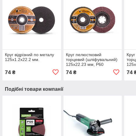
Круг відрізний по металу
Круг пелюстковий
Круг
125х1.2х22.2 мм.
торцевий (шліфувальний)
торц
125х22.23 мм, Р60
125х
74
74
74
₴
₴
Подібні товари компанії