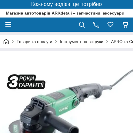
Кожному водієві це потрібно
Магазин автотоварів ARKdetali – запчастини, аксесуари, ін
Товари та послуги
Інструмент на всі руки
APRO та Си