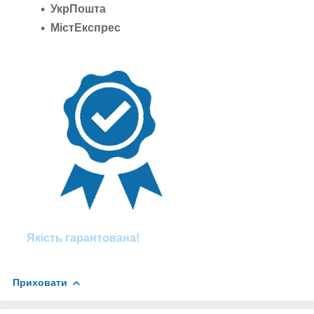
УкрПошта
МістЕкспрес
Якість гарантована!
Приховати