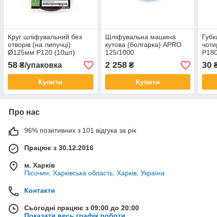
Круг шліфувальний без
Шліфувальна машина
Губ
отворів (на липучці)
кутова (болгарка) APRO
чоти
Ø125мм P120 (10шт)
125/1000
P18
58
2 258
30
₴/упаковка
₴
Купити
Купити
Про нас
96% позитивних з 101 відгука за рік
Працює з 30.12.2016
м. Харків
Пісочин, Харківська область, Харків, Україна
Контакти
Сьогодні працює з 09:00 до 20:00
Показати весь графік роботи