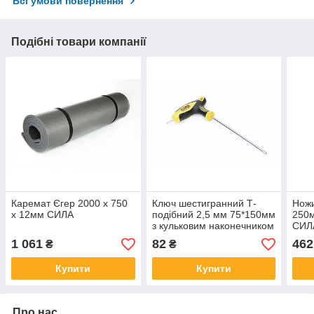
Всі умови повернення
Подібні товари компанії
Каремат Єгер 2000 х 750
Ключ шестигранний Т-
Ножи
х 12мм СИЛА
подібний 2,5 мм 75*150мм
250м
з кульковим наконечником
СИЛ
і прогумованою ручкою
1 061
82
462
₴
₴
СИЛА
Купити
Купити
Про нас