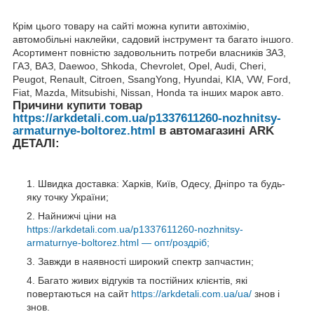
Крім цього товару на сайті можна купити автохімію,
автомобільні наклейки, садовий інструмент та багато іншого.
Асортимент повністю задовольнить потреби власників ЗАЗ,
ГАЗ, ВАЗ, Daewoo, Shkoda, Chevrolet, Opel, Audi, Cheri,
Peugot, Renault, Citroen, SsangYong, Hyundai, KIA, VW, Ford,
Fiat, Mazda, Mitsubishi, Nissan, Honda та інших марок авто.
Причини купити товар
https://arkdetali.com.ua/p1337611260-nozhnitsy-
armaturnye-boltorez.html
в автомагазині ARK
ДЕТАЛІ:
Швидка доставка: Харків, Київ, Одесу, Дніпро та будь-
яку точку України;
Найнижчі ціни на
https://arkdetali.com.ua/p1337611260-nozhnitsy-
armaturnye-boltorez.html — опт/роздріб;
Завжди в наявності широкий спектр запчастин;
Багато живих відгуків та постійних клієнтів, які
повертаються на сайт
https://arkdetali.com.ua/ua/
знов і
знов.