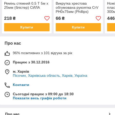
Ремінь стяжний 0,5 Т 5м х
Викрутка хрестова
Ножі
25мм (блістер) СИЛА
обгумована рукоятка СrV
плас
РН0х75мм (Phillips)
300
(двокомпонентна) СИЛА
218
66
446
₴
₴
Купити
Купити
Про нас
96% позитивних з 101 відгука за рік
Працює з 30.12.2016
м. Харків
Пісочин, Харківська область, Харків, Україна
Контакти
Сьогодні працює з 09:00 до 18:30
Показати весь графік роботи
Про нас