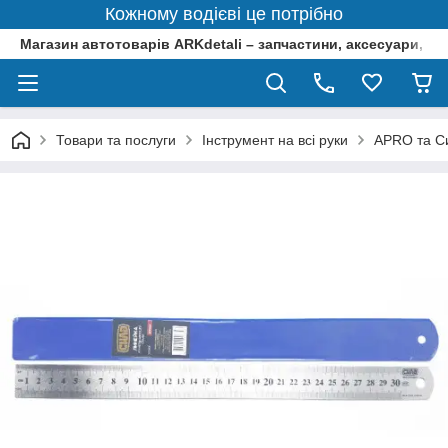
Кожному водієві це потрібно
Магазин автотоварів ARKdetali – запчастини, аксесуари, ін
Товари та послуги
Інструмент на всі руки
APRO та Си