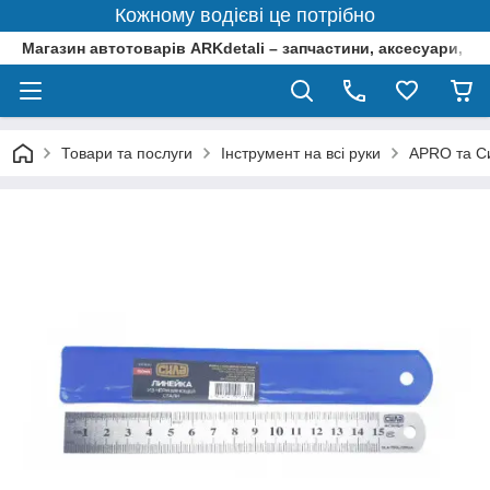
Кожному водієві це потрібно
Магазин автотоварів ARKdetali – запчастини, аксесуари, ін
Товари та послуги
Інструмент на всі руки
APRO та Си