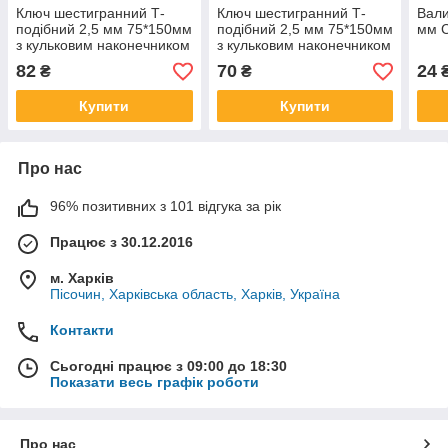
Ключ шестигранний Т-
Ключ шестигранний Т-
Вали
подібний 2,5 мм 75*150мм
подібний 2,5 мм 75*150мм
мм 
з кульковим наконечником
з кульковим наконечником
і прогумованою ручкою
і прогумованою ручкою
82
70
24
₴
₴
СИЛА
СИЛА
Купити
Купити
Про нас
96% позитивних з 101 відгука за рік
Працює з 30.12.2016
м. Харків
Пісочин, Харківська область, Харків, Україна
Контакти
Сьогодні працює з 09:00 до 18:30
Показати весь графік роботи
Про нас