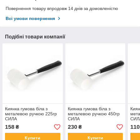
Повернення товару впродовж 14 днів за домовленістю
Всі умови повернення
Подібні товари компанії
Киянка гумова біла з
Киянка гумова біла з
Киян
металевою ручкою 225гр
металевою ручкою 450гр
мета
СИЛА
СИЛА
СИЛ
158
230
110
₴
₴
Купити
Купити