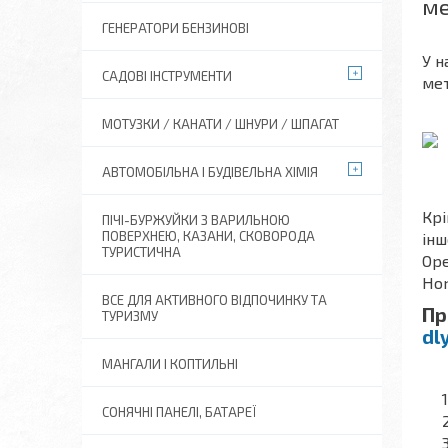
ме
ГЕНЕРАТОРИ БЕНЗИНОВІ
У н
САДОВІ ІНСТРУМЕНТИ
мет
МОТУЗКИ / КАНАТИ / ШНУРИ / ШПАГАТ
АВТОМОБІЛЬНА І БУДІВЕЛЬНА ХІМІЯ
Крі
ПІЧІ-БУРЖУЙКИ З ВАРИЛЬНОЮ
ПОВЕРХНЕЮ, КАЗАНИ, СКОВОРОДА
інш
ТУРИСТИЧНА
Ope
Hon
ВСЕ ДЛЯ АКТИВНОГО ВІДПОЧИНКУ ТА
Пр
ТУРИЗМУ
dl
МАНГАЛИ І КОПТИЛЬНІ
СОНЯЧНІ ПАНЕЛІ, БАТАРЕЇ