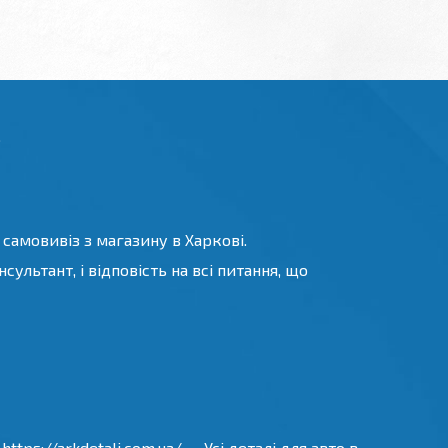
.
 самовивіз з магазину в Харкові.
ультант, і відповість на всі питання, що
tps://arkdetali.com.ua/ — Усі деталі для авто в