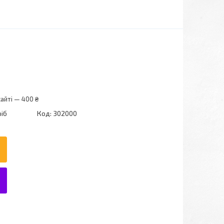
айті — 400 ₴
ріб
Код:
302000