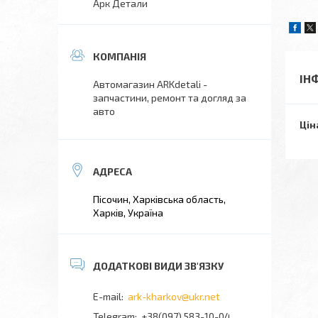
Арк Детали
ІН
Автомагазин ARKdetali -
запчастини, ремонт та догляд за
авто
Цін
Пісочин, Харківська область,
Харків, Україна
ark-kharkov@ukr.net
+38(097) 583-10-04