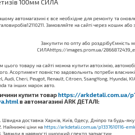
тизів 100мм СИЛА
ашому автомагазині є все необхідне для ремонту та оновле
аловиробів12110211. Замовляйте на сайті через кошик або 
м цього товару на сайті можна купити автохімію, автомоб
ого. Асортимент повністю задовольнить потреби власників З
l, Audi, Cheri, Peugot, Renault, Citroen, SsangYong, Hyundai, KI
da та інших марок авто.
ичини купити товар
https://arkdetali.com.ua/
ya.html
в автомагазині ARK ДЕТАЛІ:
Швидка доставка: Харків, Київ, Одесу, Дніпро та будь-яку
Найнижчі ціни на
https://arkdetali.com.ua/p1337610116-em
Завжди в наявності широкий спектр запчастин;