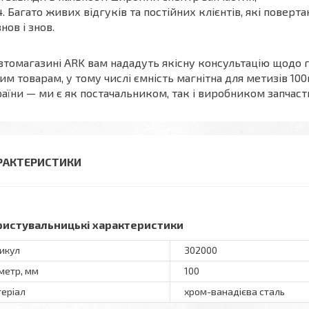
Багато живих відгуків та постійних клієнтів, які поверт
знов і знов.
втомагазині ARK вам нададуть якісну консультацію щодо 
им товарам, у тому числі ємність магнітна для метизів 10
аїни — ми є як постачальником, так і виробником запчасти
РАКТЕРИСТИКИ
ристувальницькі характеристики
икул
302000
метр, мм
100
еріал
хром-ванадієва сталь