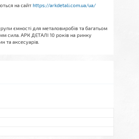
аються на сайт
https://arkdetali.com.ua/ua/
групи ємності для металовиробів та багатьом
0мм сила. АРК ДЕТАЛІ 10 років на ринку
н та аксесуарів.