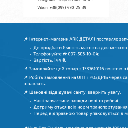
+38(099) 490-25-39
📌 Інтернет-магазин ARK ДЕТАЛІ поставляє зап
Де придбати Ємність магнітна для метизі
Телефонуйте ☎️ 097-583-10-04;
Вартість: 144 ₴.
📌 Замовляйте цей товар з 1337610116 поштою в О
📌 Робіть замовлення на ОПТ і РОЗДРІБ через са
цікавлять.
📌 Шановні відвідувачі сайту, зверніть увагу:
Наші запчастини завжди нові та робочі
Дотримуються всіх норм транспортування т
Перед відправкою товар упаковується в мі
📌Купуйте Ємність магнітна для метизів 100мм СИ