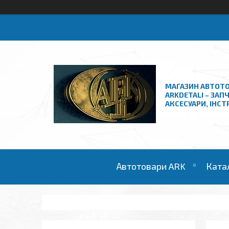
МАГАЗИН АВТОТО
ARKDETALI – ЗАП
АКСЕСУАРИ, ІНС
Автотовари ARK
Ката