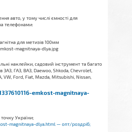
ння авто, у тому числі ємності для
за телефонами:
ільні наклейки, садовий інструмент та багато
АЗ, ГАЗ, ВАЗ, Daewoo, Shkoda, Chevrolet,
A, VW, Ford, Fiat, Mazda, Mitsubishi, Nissan,
p1337610116-emkost-magnitnaya-
 точку України;
kost-magnitnaya-dlya.html — опт/роздріб;