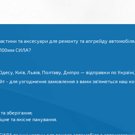
частини та аксесуари для ремонту та апгрейду автомобіля
в 100мм СИЛА?
десу, Київ, Львів, Полтаву, Дніпро — відправки по Україні,
йт - для узгодження замовлення з вами зв'яжеться наш конс
а зберігання;
цне та якісне пакування.
ЛА та інші частки для вашого автомобіля в автомагазині ht