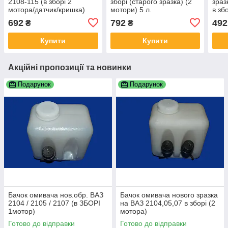
2108-115 (в зборі 2
зборі (старого зразка) (2
зраз
мотора/датчик/кришка)
мотори) 5 л.
в зб
692
792
492
₴
₴
Купити
Купити
Акційні пропозиції та новинки
Подарунок
Подарунок
Бачок омивача нов.обр. ВАЗ
Бачок омивача нового зразка
2104 / 2105 / 2107 (в ЗБОРІ
на ВАЗ 2104,05,07 в зборі (2
1мотор)
мотора)
Готово до відправки
Готово до відправки