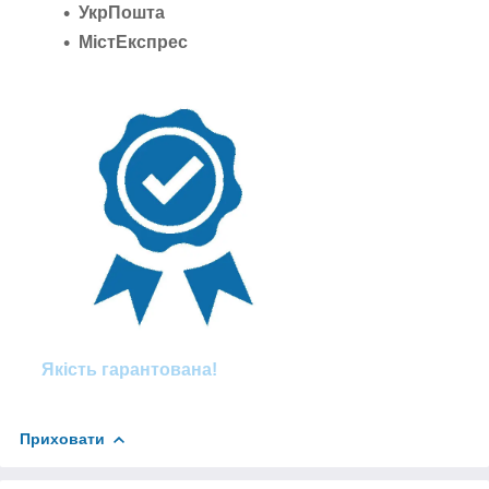
УкрПошта
МістЕкспрес
Якість гарантована!
Приховати