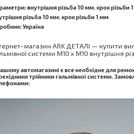
раметри: внутрішня різьба 10 мм. крок різьби 1
утрішня різьба 10 мм. крок різьби 1 мм
робник: Україна
тернет-магазин ARK ДЕТАЛІ — купити вигі
льмівної системи М10 х М10 внутрішня різь
нашому автомагазині є все необхідне для ремон
рехідники трійники гальмівної системи. Замовл
лефонами: