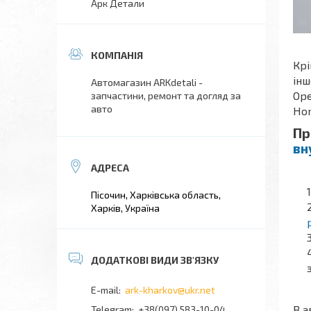
Арк Детали
Крі
інш
Автомагазин ARKdetali -
Ope
запчастини, ремонт та догляд за
авто
Hon
Пр
вн
Пісочин, Харківська область,
Харків, Україна
ark-kharkov@ukr.net
В а
+38(097) 583-10-04