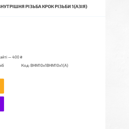
НУТРІШНЯ РІЗЬБА КРОК РІЗЬБИ 1(АЗІЯ)
айті — 400 ₴
ріб
Код:
ВНМ10х1ВНМ10х1(А)