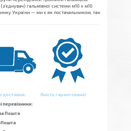
(з'єднувач) гальмівної системи м10 х м10
 ринку України — ми є як постачальником, так
и доставки:
Якість гарантована!
 перевізники:
ва Пошта
рПошта