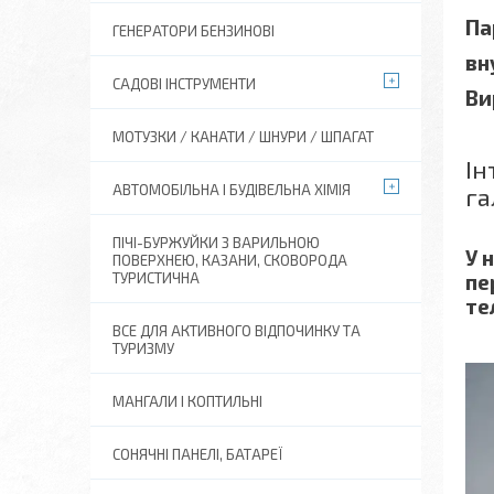
Па
ГЕНЕРАТОРИ БЕНЗИНОВІ
вн
САДОВІ ІНСТРУМЕНТИ
Ви
МОТУЗКИ / КАНАТИ / ШНУРИ / ШПАГАТ
Ін
АВТОМОБІЛЬНА І БУДІВЕЛЬНА ХІМІЯ
га
ПІЧІ-БУРЖУЙКИ З ВАРИЛЬНОЮ
У 
ПОВЕРХНЕЮ, КАЗАНИ, СКОВОРОДА
пе
ТУРИСТИЧНА
те
ВСЕ ДЛЯ АКТИВНОГО ВІДПОЧИНКУ ТА
ТУРИЗМУ
МАНГАЛИ І КОПТИЛЬНІ
СОНЯЧНІ ПАНЕЛІ, БАТАРЕЇ