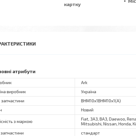
Мі
картку
РАКТЕРИСТИКИ
новні атрибути
обник
Ark
їна виробник
Україна
 запчастини
ВНМ10х1ВНМ10х1(А)
н
Новий
Fiat, ЗАЗ, ВАЗ, Daewoo, Rena
існість з маркою
Mitsubishi, Nissan, Honda, Ki
 запчастини
стандарт