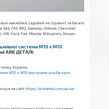
ільні наклейки, садовий інструмент та багато
АЗ, ГАЗ, ВАЗ, Daewoo, Shkoda, Chevrolet,
A, VW, Ford, Fiat, Mazda, Mitsubishi, Nissan,
льмівної системи М10 х М10
ні ARK ДЕТАЛІ:
 точку України;
теми М10 х М10 внутрішня різьба крок
аються на сайт
https://arkdetali.com.ua/ua/
групи перехідники трійники гальмівної