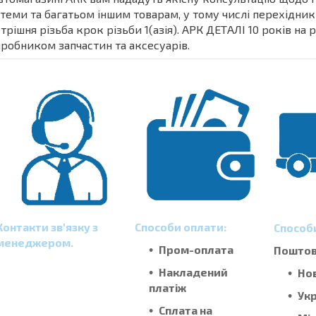
теми та багатьом іншим товарам, у тому числі перехідник 
трішня різьба крок різьби 1(азія). АРК ДЕТАЛІ 10 років на
иробником запчастин та аксесуарів.
Контакти зв'язку з
Способи оплати:
Способ
менеджером.
Пром-оплата
Поштові
Накладений
Но
платіж
Ук
Сплата на