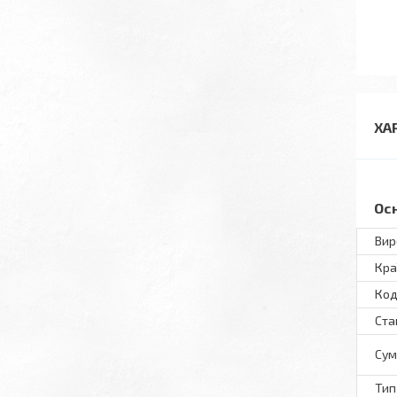
ХА
Ос
Вир
Кра
Код
Ста
Сум
Тип