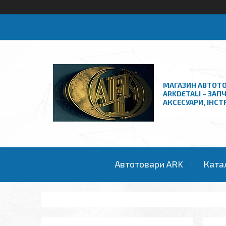
МАГАЗИН АВТОТО
ARKDETALI – ЗАП
АКСЕСУАРИ, ІНС
Автотовари ARK
Ката