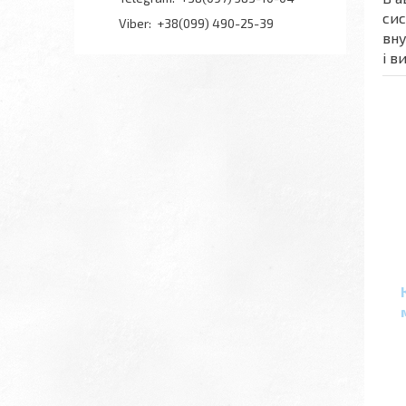
сис
+38(099) 490-25-39
вну
і в