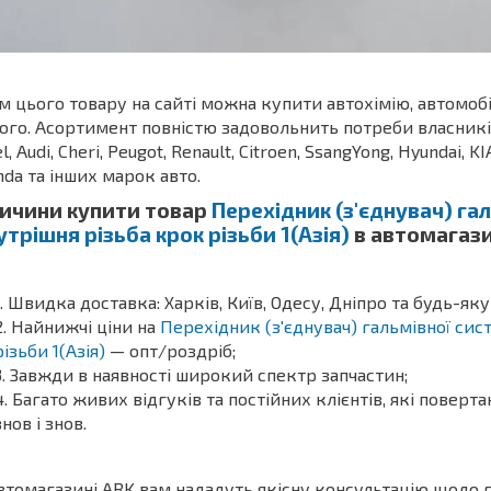
м цього товару на сайті можна купити автохімію, автомоб
ого. Асортимент повністю задовольнить потреби власників З
l, Audi, Cheri, Peugot, Renault, Citroen, SsangYong, Hyundai, KI
da та інших марок авто.
ичини купити товар
Перехідник (з'єднувач) га
утрішня різьба крок різьби 1(Азія)
в автомагази
Швидка доставка: Харків, Київ, Одесу, Дніпро та будь-яку
Найнижчі ціни на
Перехідник (з'єднувач) гальмівної сис
різьби 1(Азія)
— опт/роздріб;
Завжди в наявності широкий спектр запчастин;
Багато живих відгуків та постійних клієнтів, які поверт
знов і знов.
втомагазині ARK вам нададуть якісну консультацію щодо 