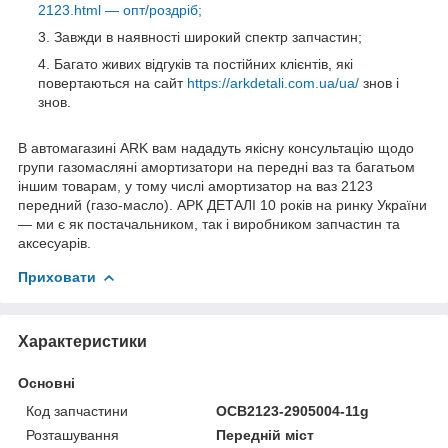
2123.html — опт/роздріб;
Завжди в наявності широкий спектр запчастин;
Багато живих відгуків та постійних клієнтів, які
повертаються на сайт
https://arkdetali.com.ua/ua/
знов і
знов.
В автомагазині ARK вам нададуть якісну консультацію щодо
групи газомасляні амортизатори на передні ваз та багатьом
іншим товарам, у тому числі амортизатор на ваз 2123
передний (газо-масло). АРК ДЕТАЛІ 10 років на ринку України
— ми є як постачальником, так і виробником запчастин та
аксесуарів.
Приховати
Характеристики
Основні
Код запчастини
ОСВ2123-2905004-11g
Розташування
Передній міст