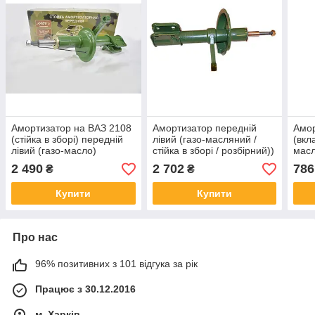
Амортизатор на ВАЗ 2108
Амортизатор передній
Амор
(стійка в зборі) передній
лівий (газо-масляний /
(вкл
лівий (газо-масло)
стійка в зборі / розбірний))
масл
розбірний
на ВАЗ 1118
2 490
2 702
786
₴
₴
Купити
Купити
Про нас
96% позитивних з 101 відгука за рік
Працює з 30.12.2016
м. Харків