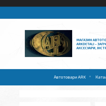
МАГАЗИН АВТОТО
ARKDETALI – ЗАП
АКСЕСУАРИ, ІНС
Автотовари ARK
Ката