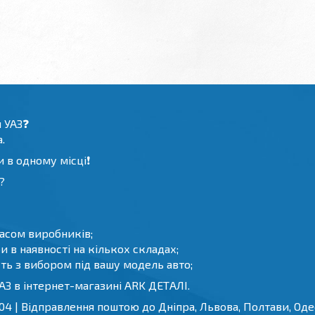
 УАЗ❓
.
 в одному місці❗️
?
часом виробників;
 в наявності на кількох складах;
ть з вибором під вашу модель авто;
З в інтернет-магазині ARK ДЕТАЛІ.
4 | Відправлення поштою до Дніпра, Львова, Полтави, Одес