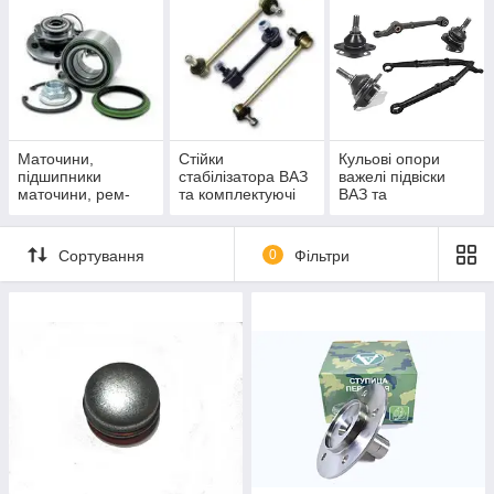
Маточини,
Стійки
Кульові опори
підшипники
стабілізатора ВАЗ
важелі підвіски
маточини, рем-
та комплектуючі
ВАЗ та
комплекти ступиці
комплектуючі
ВАЗ
Сортування
0
Фільтри