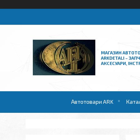
МАГАЗИН АВТОТО
ARKDETALI – ЗАП
АКСЕСУАРИ, ІНС
Автотовари ARK
Ката