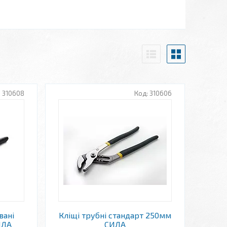
310608
310606
вані
Кліщі трубні стандарт 250мм
ИЛА
СИЛА