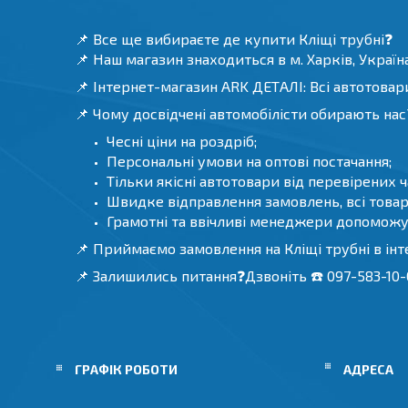
📌 Все ще вибираєте де купити Кліщі трубні❓
📌 Наш магазин знаходиться в м. Харків, Україна
📌 Інтернет-магазин ARK ДЕТАЛІ: Всі автотовари
📌 Чому досвідчені автомобілісти обирають нас
Чесні ціни на роздріб;
Персональні умови на оптові постачання;
Тільки якісні автотовари від перевірених 
Швидке відправлення замовлень, всі товари
Грамотні та ввічливі менеджери допоможу
📌 Приймаємо замовлення на Кліщі трубні в ін
📌 Залишились питання❓Дзвоніть ☎️ 097-583-10-0
ГРАФІК РОБОТИ