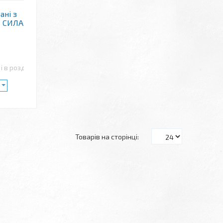
ані з
І СИЛА
і в роздріб