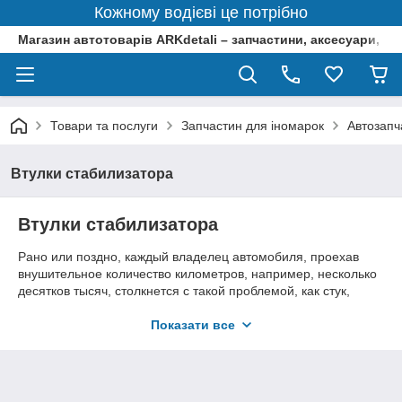
Кожному водієві це потрібно
Магазин автотоварів ARKdetali – запчастини, аксесуари, ін
Товари та послуги
Запчастин для іномарок
Автозапч
Втулки стабилизатора
Втулки стабилизатора
Рано или поздно, каждый владелец автомобиля, проехав
внушительное количество километров, например, несколько
десятков тысяч, столкнется с такой проблемой, как стук,
доносящийся в районе подвески. По большей части выходят
из строя резиновые детали подвески, они первые
Показати все
повреждаются в процессе эксплуатации машины, так как
дорога не может быть везде идеально ровная, часто
попадаются ямы и камни, которые приводят втулки
стабилизатора в ненадлежащее состояние.