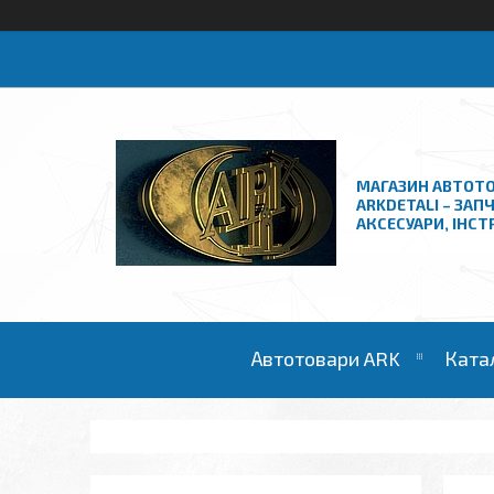
МАГАЗИН АВТОТО
ARKDETALI – ЗАП
АКСЕСУАРИ, ІНС
Автотовари ARK
Ката