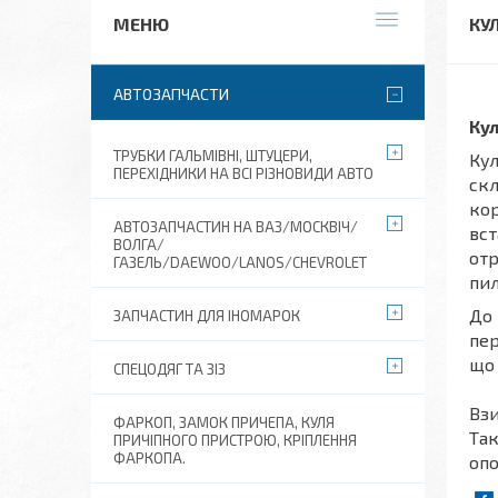
КУ
АВТОЗАПЧАСТИ
Ку
ТРУБКИ ГАЛЬМІВНІ, ШТУЦЕРИ,
Кул
ПЕРЕХІДНИКИ НА ВСІ РІЗНОВИДИ АВТО
скл
кор
АВТОЗАПЧАСТИН НА ВАЗ/МОСКВІЧ/
вст
ВОЛГА/
отр
ГАЗЕЛЬ/DAEWOO/LANOS/CHEVROLET
пил
До 
ЗАПЧАСТИН ДЛЯ ІНОМАРОК
пер
що 
СПЕЦОДЯГ ТА ЗІЗ
Взи
ФАРКОП, ЗАМОК ПРИЧЕПА, КУЛЯ
Так
ПРИЧІПНОГО ПРИСТРОЮ, КРІПЛЕННЯ
ФАРКОПА.
опо