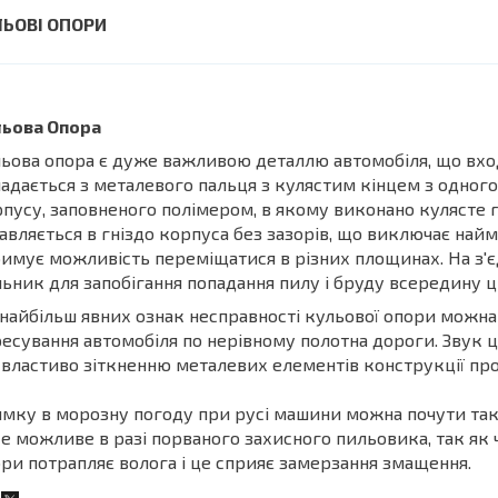
ЛЬОВІ ОПОРИ
льова Опора
ьова опора є дуже важливою деталлю автомобіля, що вход
адається з металевого пальця з кулястим кінцем з одного 
пусу, заповненого полімером, в якому виконано кулясте г
авляється в гніздо корпуса без зазорів, що виключає най
имує можливість переміщатися в різних площинах. На з'
ьник для запобігання попадання пилу і бруду всередину ц
найбільш явних ознак несправності кульової опори можна в
есування автомобіля по нерівному полотна дороги. Звук
властиво зіткненню металевих елементів конструкції про
мку в морозну погоду при русі машини можна почути та
е можливе в разі порваного захисного пильовика, так як 
ри потрапляє волога і це сприяє замерзання змащення.