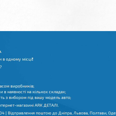
.
 в одному місці❗️
?
часом виробників;
 в наявності на кількох складах;
ть з вибором під вашу модель авто;
нтернет-магазині ARK ДЕТАЛІ.
4 | Відправлення поштою до Дніпра, Львова, Полтави, Одес