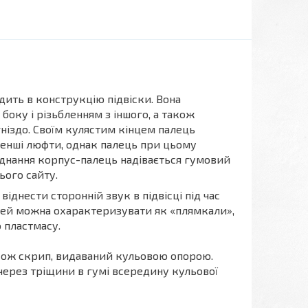
ить в конструкцію підвіски. Вона
боку і різьбленням з іншого, а також
ніздо. Своїм кулястим кінцем палець
менші люфти, однак палець при цьому
єднання корпус-палець надівається гумовий
ього сайту.
іднести сторонній звук в підвісці під час
 цей можна охарактеризувати як «плямкали»,
 пластмасу.
кож скрип, видаваний кульовою опорою.
через тріщини в гумі всередину кульової