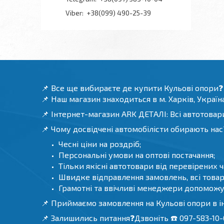
+38(099) 490-25-39
📌 Все ще вибираєте де купити Кульові опори❓
📌 Наш магазин знаходиться в м. Харків, Україна
📌 Інтернет-магазин ARK ДЕТАЛІ: Всі автотовари
📌 Чому досвідчені автомобілісти обирають нас
Чесні ціни на роздріб;
Персональні умови на оптові постачання;
Тільки якісні автотовари від перевірених 
Швидке відправлення замовлень, всі товари
Грамотні та ввічливі менеджери допоможу
📌 Приймаємо замовлення на Кульові опори в і
📌 Залишились питання❓Дзвоніть ☎️ 097-583-10-0