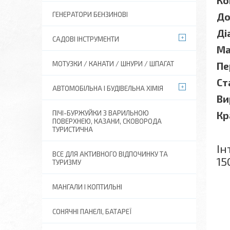
Ко
ГЕНЕРАТОРИ БЕНЗИНОВІ
До
Ді
САДОВІ ІНСТРУМЕНТИ
Ма
МОТУЗКИ / КАНАТИ / ШНУРИ / ШПАГАТ
Пе
Ст
АВТОМОБІЛЬНА І БУДІВЕЛЬНА ХІМІЯ
Ви
ПІЧІ-БУРЖУЙКИ З ВАРИЛЬНОЮ
Кр
ПОВЕРХНЕЮ, КАЗАНИ, СКОВОРОДА
ТУРИСТИЧНА
Ін
ВСЕ ДЛЯ АКТИВНОГО ВІДПОЧИНКУ ТА
15
ТУРИЗМУ
МАНГАЛИ І КОПТИЛЬНІ
СОНЯЧНІ ПАНЕЛІ, БАТАРЕЇ