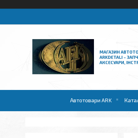
МАГАЗИН АВТОТО
ARKDETALI – ЗАП
АКСЕСУАРИ, ІНС
Автотовари ARK
Ката