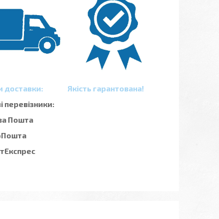
и доставки:
Якість гарантована!
 перевізники:
ва Пошта
рПошта
стЕкспрес