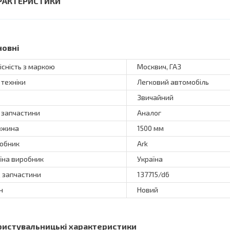
РАКТЕРИСТИКИ
новні
існість з маркою
Москвич, ГАЗ
 техніки
Легковий автомобіль
Звичайний
 запчастини
Аналог
вжина
1500 мм
обник
Ark
їна виробник
Україна
 запчастини
137715/d6
н
Новий
ристувальницькі характеристики