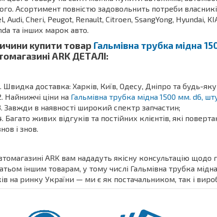
ого. Асортимент повністю задовольнить потреби власників З
l, Audi, Cheri, Peugot, Renault, Citroen, SsangYong, Hyundai, KI
da та інших марок авто.
ичини купити товар
Гальмівна трубка мідна 15
томагазині ARK ДЕТАЛІ:
Швидка доставка: Харків, Київ, Одесу, Дніпро та будь-яку
Найнижчі ціни на
Гальмівна трубка мідна 1500 мм. d6, шт
Завжди в наявності широкий спектр запчастин;
Багато живих відгуків та постійних клієнтів, які поверт
знов і знов.
втомагазині ARK вам нададуть якісну консультацію щодо гр
атьом іншим товарам, у тому числі Гальмівна трубка мідна
ів на ринку України — ми є як постачальником, так і виро