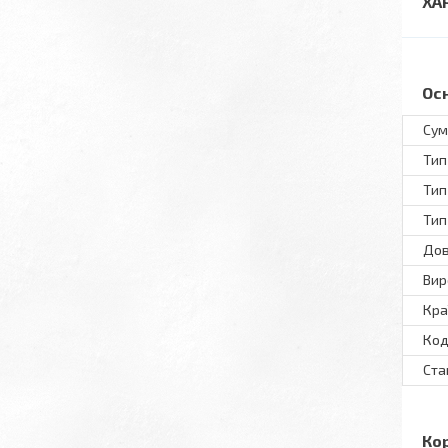
ХА
Ос
Сум
Тип
Тип
Тип
До
Вир
Кра
Код
Ста
Ко