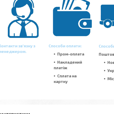
Контакти зв'язку з
Способи оплати:
Способ
менеджером.
Пром-оплата
Поштові
Накладений
Но
платіж
Ук
Сплата на
Мі
картку