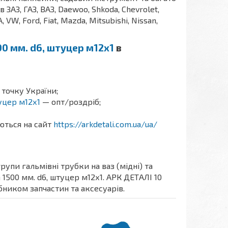
АЗ, ГАЗ, ВАЗ, Daewoo, Shkoda, Chevrolet,
A, VW, Ford, Fiat, Mazda, Mitsubishi, Nissan,
00 мм. d6, штуцер м12х1
в
 точку України;
уцер м12х1
— опт/роздріб;
аються на сайт
https://arkdetali.com.ua/ua/
упи гальмівні трубки на ваз (мідні) та
 1500 мм. d6, штуцер м12х1. АРК ДЕТАЛІ 10
бником запчастин та аксесуарів.