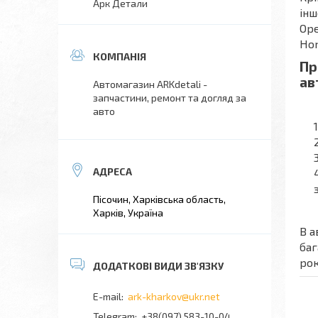
Арк Детали
інш
Ope
Hon
Пр
ав
Автомагазин ARKdetali -
запчастини, ремонт та догляд за
авто
Пісочин, Харківська область,
Харків, Україна
В а
баг
рок
ark-kharkov@ukr.net
+38(097) 583-10-04