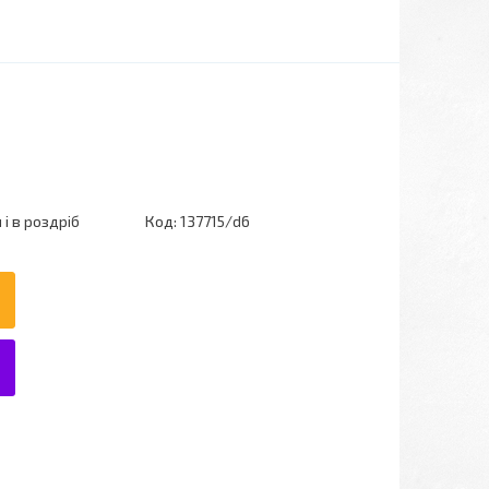
і в роздріб
Код:
137715/d6