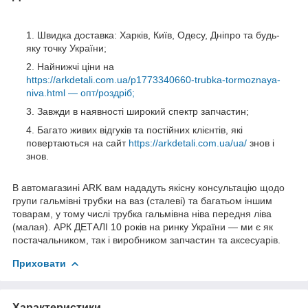
Швидка доставка: Харків, Київ, Одесу, Дніпро та будь-
яку точку України;
Найнижчі ціни на
https://arkdetali.com.ua/p1773340660-trubka-tormoznaya-
niva.html — опт/роздріб;
Завжди в наявності широкий спектр запчастин;
Багато живих відгуків та постійних клієнтів, які
повертаються на сайт
https://arkdetali.com.ua/ua/
знов і
знов.
В автомагазині ARK вам нададуть якісну консультацію щодо
групи гальмівні трубки на ваз (сталеві) та багатьом іншим
товарам, у тому числі трубка гальмівна ніва передня ліва
(малая). АРК ДЕТАЛІ 10 років на ринку України — ми є як
постачальником, так і виробником запчастин та аксесуарів.
Приховати
Характеристики