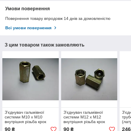
Умови повернення
Повернення товару впродовж 14 днів за домовленістю
Всі умови повернення
З цим товаром також замовляють
З'єднувач гальмівної
З'єднувач гальмівної
З'єд
системи М10 х М10
системи М12 х М12
труб
внутрішня різьба крок
внутрішня різьба крок
(лат
різьби 1х1
різьби 1х1
90
90
246
₴
₴