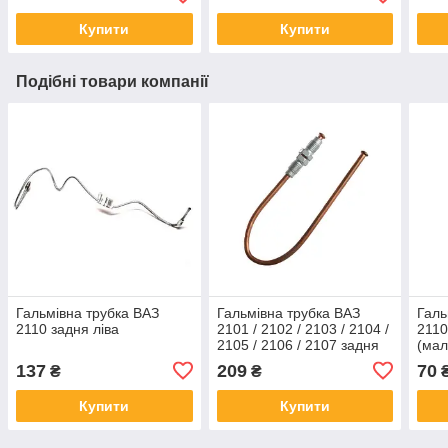
Купити
Купити
Подібні товари компанії
Гальмівна трубка ВАЗ
Гальмівна трубка ВАЗ
Галь
2110 задня ліва
2101 / 2102 / 2103 / 2104 /
2110
2105 / 2106 / 2107 задня
(мал
ліва (Мідь)
137
209
70
₴
₴
Купити
Купити