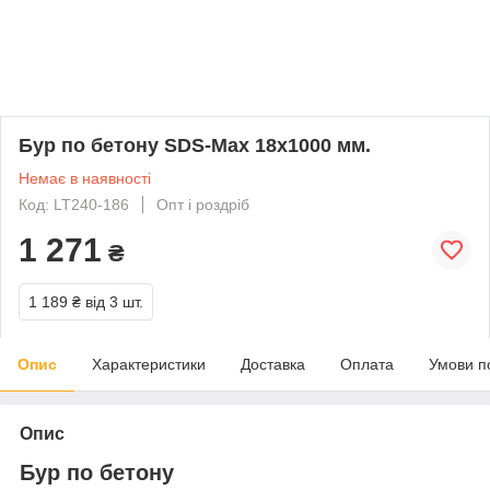
Бур по бетону SDS-Max 18x1000 мм.
Немає в наявності
Код: LT240-186
Опт і роздріб
1 271
₴
1 189 ₴
від 3 шт.
Опис
Характеристики
Доставка
Оплата
Умови п
Опис
Бур по бетону