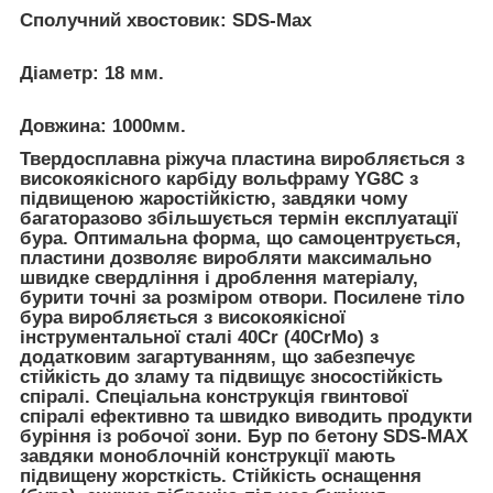
Сполучний хвостовик: SDS-Max
Діаметр: 18 мм.
Довжина: 1000мм.
Твердосплавна ріжуча пластина виробляється з
високоякісного карбіду вольфраму YG8C з
підвищеною жаростійкістю, завдяки чому
багаторазово збільшується термін експлуатації
бура. Оптимальна форма, що самоцентрується,
пластини дозволяє виробляти максимально
швидке свердління і дроблення матеріалу,
бурити точні за розміром отвори. Посилене тіло
бура виробляється з високоякісної
інструментальної сталі 40Cr (40CrMo) з
додатковим загартуванням, що забезпечує
стійкість до зламу та підвищує зносостійкість
спіралі. Спеціальна конструкція гвинтової
спіралі ефективно та швидко виводить продукти
буріння із робочої зони. Бур по бетону SDS-MAX
завдяки моноблочній конструкції мають
підвищену жорсткість. Стійкість оснащення