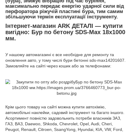
(бура), знижує вібрацію під час буріння,
максимально передає енергію ударної сили від
перфоратора ріжучій пластині бура, тим самим
збільшуючи термін експлуатації інструменту.
Інтернет-магазин ARK ДЕТАЛІ — купити
вигідно: Бур по бетону SDS-Max 18x1000
мм.
У нашому автомагазині є все необхідне для ремонту та
оновлення авто, у тому числі бури бетонні sds-max14201607.
Замовляйте на сайті через кошик або за телефонами:
Крім цього товару на сайті можна купити автохімію,
автомобільні наклейки, садовий інструмент та багато іншого.
Асортимент повністю задовольнить потреби власників ЗАЗ,
ГАЗ, ВАЗ, Daewoo, Shkoda, Chevrolet, Opel, Audi, Cheri,
Peugot, Renault, Citroen, SsangYong, Hyundai, KIA, VW, Ford,