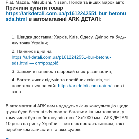
Fiat, Mazda, Mitsubishi, Nissan, Honda та інших марок авто.
Причини купити товар
https://arkdetali.com.ua/p1612242551-bur-betonu-
sds.html
в автомагазині ARK ДЕТАЛІ:
Швидка доставка: Харків, Київ, Одесу, Дніпро та будь-
яку точку України;
Найнижчі ціни на
https://arkdetali.com.ua/p1612242551-bur-betonu-
sds.html — опт/роздріб;
Завжди в наявності широкий спектр запчастин;
Багато живих відгуків та постійних клієнтів, які
повертаються на сайт
https://arkdetali.com.ua/ua/
знов і
знов.
В автомагазині ARK вам нададуть якісну консультацію щодо
групи бури бетонні sds-max та багатьом іншим товарам, у
тому числі бур по бетону sds-max 18x1000 мм.. АРК ДЕТАЛІ
10 років на ринку України — ми є як постачальником, так і
виробником запчастин та аксесуарів.